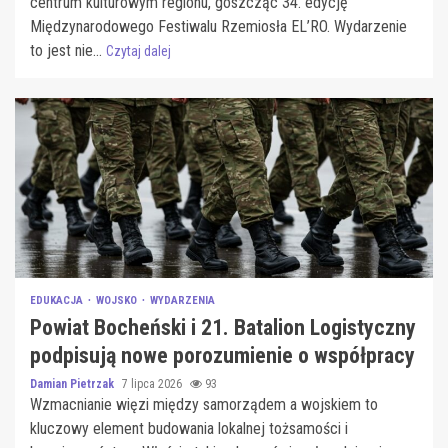
centrum kulturowym regionu, goszcząc 34. edycję
Międzynarodowego Festiwalu Rzemiosła EL’RO. Wydarzenie
to jest nie...
Czytaj dalej
EDUKACJA
WOJSKO
WYDARZENIA
Powiat Bocheński i 21. Batalion Logistyczny
podpisują nowe porozumienie o współpracy
Damian Pietrzak
7 lipca 2026
93
Wzmacnianie więzi między samorządem a wojskiem to
kluczowy element budowania lokalnej tożsamości i