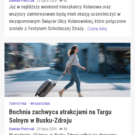
Damian Pietrzak
22 lipca 2026
82
Już w najbliższy weekend mieszkańcy Kolanowa oraz
wszyscy zainteresowani będą mieli okazję uczestniczyć w
niezapomnianym Święcie Ulicy Kolanowskiej, które połączone
zostało z Festynem Ochotniczej Straży...
Czytaj dalej
TURYSTYKA
WYDARZENIA
Bochnia zachwyca atrakcjami na Targu
Solnym w Busku-Zdroju
Damian Pietrzak
20 lipca 2026
84