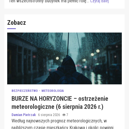
Ten wszechstronny budynek ma pełnić rolę...
Czytaj dalej
Zobacz
BEZPIECZEŃSTWO
METEOROLOGIA
BURZE NA HORYZONCIE – ostrzeżenie
meteorologiczne (6 sierpnia 2026 r.)
Damian Pietrzak
6 sierpnia 2026
7
Według najnowszych prognoz meteorologicznych, w
najbliższym czasie mieszkańcy Krakowa i okolic powinni