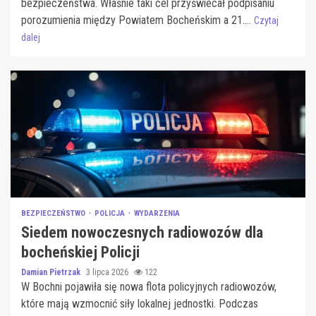
bezpieczeństwa. Właśnie taki cel przyświecał podpisaniu
porozumienia między Powiatem Bocheńskim a 21....
Czytaj
dalej
BEZPIECZEŃSTWO
POLICJA
WYDARZENIA
Siedem nowoczesnych radiowozów dla
bocheńskiej Policji
Damian Pietrzak
3 lipca 2026
122
W Bochni pojawiła się nowa flota policyjnych radiowozów,
które mają wzmocnić siły lokalnej jednostki. Podczas