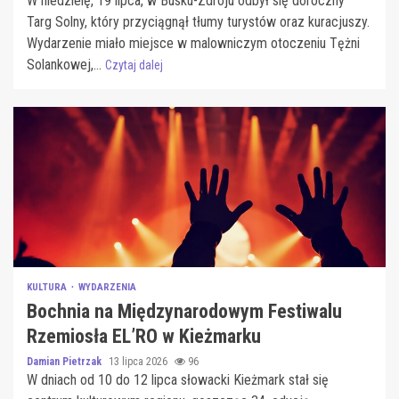
W niedzielę, 19 lipca, w Busku-Zdroju odbył się doroczny
Targ Solny, który przyciągnął tłumy turystów oraz kuracjuszy.
Wydarzenie miało miejsce w malowniczym otoczeniu Tężni
Solankowej,...
Czytaj dalej
KULTURA
WYDARZENIA
Bochnia na Międzynarodowym Festiwalu
Rzemiosła EL’RO w Kieżmarku
Damian Pietrzak
13 lipca 2026
96
W dniach od 10 do 12 lipca słowacki Kieżmark stał się