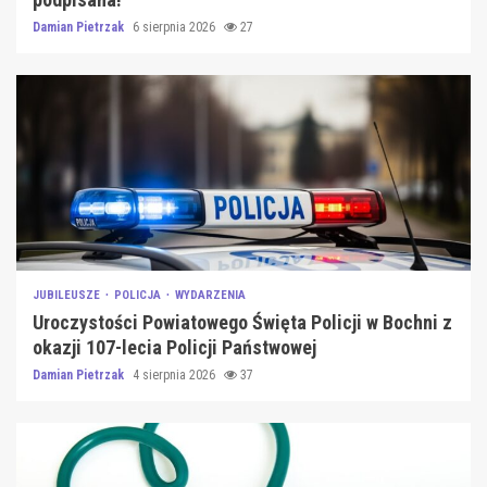
Damian Pietrzak
6 sierpnia 2026
27
JUBILEUSZE
POLICJA
WYDARZENIA
Uroczystości Powiatowego Święta Policji w Bochni z
okazji 107-lecia Policji Państwowej
Damian Pietrzak
4 sierpnia 2026
37