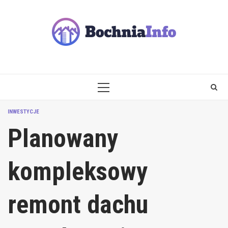
Skip
to
content
PRIMARY
MENU
INWESTYCJE
Planowany
kompleksowy
remont dachu