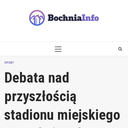
Skip
to
content
PRIMARY
MENU
SPORT
Debata nad
przyszłością
stadionu miejskiego