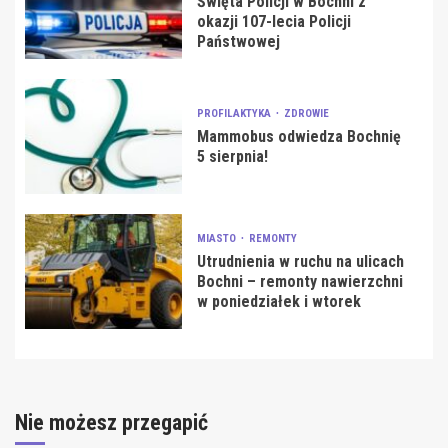
Święta Policji w Bochni z
okazji 107-lecia Policji
Państwowej
PROFILAKTYKA
ZDROWIE
Mammobus odwiedza Bochnię
5 sierpnia!
MIASTO
REMONTY
Utrudnienia w ruchu na ulicach
Bochni – remonty nawierzchni
w poniedziałek i wtorek
Nie możesz przegapić