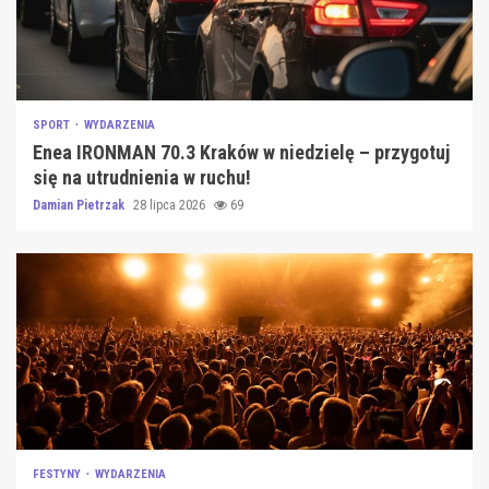
SPORT
WYDARZENIA
Enea IRONMAN 70.3 Kraków w niedzielę – przygotuj
się na utrudnienia w ruchu!
Damian Pietrzak
28 lipca 2026
69
FESTYNY
WYDARZENIA