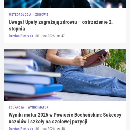
METEOROLOGIA
ZDROWIE
Uwaga! Upały zagrażają zdrowiu – ostrzeżenie 2.
stopnia
Damian Pietrzak
30 lipca 2026
47
EDUKACJA
WYNIKI MATUR
Wyniki matur 2026 w Powiecie Bocheńskim: Sukcesy
uczniów i szkoły na czołowej pozycji
Damian Pietrzak
30 lipca 2026
48