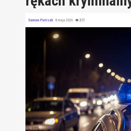
rękach kryminaln
Damian Pietrzak
8 maja 2026
217