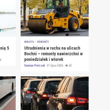
MIASTO
REMONTY
nię 5
Utrudnienia w ruchu na ulicach
Bochni – remonty nawierzchni w
poniedziałek i wtorek
8
Damian Pietrzak
31 lipca 2026
42