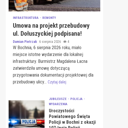
INFRASTRUKTURA
REMONTY
Umowa na projekt przebudowy
ul. Dołuszyckiej podpisana!
Damian Pietrzak
6 sierpnia 2026
4
W Bochnia, 6 sierpnia 2026 roku, miało
miejsce istotne wydarzenie dla lokalnej
infrastruktury. Burmistrz Magdalena Łacna
zatwierdziła umowę dotyczącą
przygotowania dokumentacji projektowej dla
przebudowy ulicy...
Czytaj dalej
JUBILEUSZE
POLICJA
WYDARZENIA
Uroczystości
Powiatowego Święta
Policji w Bochni z okazji
107-lecia Policji