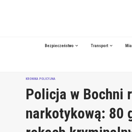
Skip
to
content
Bezpieczeństwo
Transport
Mia
KRONIKA POLICYJNA
Policja w Bochni r
narkotykową: 80