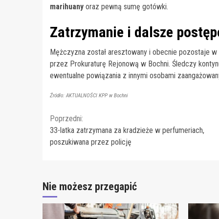
marihuany
oraz pewną sumę gotówki.
Zatrzymanie i dalsze postę
Mężczyzna został aresztowany i obecnie pozostaje w a
przez Prokuraturę Rejonową w Bochni. Śledczy kontynuu
ewentualne powiązania z innymi osobami zaangażowany
Źródło: AKTUALNOŚCI KPP w Bochni
Continue
Poprzedni:
33-latka zatrzymana za kradzieże w perfumeriach,
Reading
poszukiwana przez policję
Nie możesz przegapić