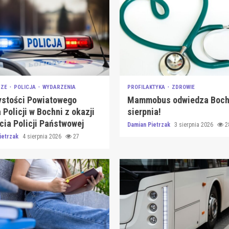
SZE
POLICJA
WYDARZENIA
PROFILAKTYKA
ZDROWIE
ystości Powiatowego
Mammobus odwiedza Boch
 Policji w Bochni z okazji
sierpnia!
cia Policji Państwowej
Damian Pietrzak
3 sierpnia 2026
2
ietrzak
4 sierpnia 2026
27