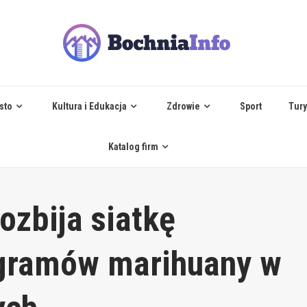
sto
Kultura i Edukacja
Zdrowie
Sport
Tury
Katalog firm
ozbija siatkę
 gramów marihuany w