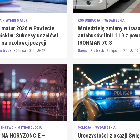
JA
WYNIKI MATUR
KOMUNIKACJA
WYDARZENIA
 matur 2026 w Powiecie
W niedzielę zmiany w tras
ńskim: Sukcesy uczniów i
autobusów linii 1 i 9 z pow
 na czołowej pozycji
IRONMAN 70.3
ietrzak
30 lipca 2026
42
Damian Pietrzak
29 lipca 2026
60
ZEŃSTWO
METEOROLOGIA
POLICJA
WYDARZENIA
 NA HORYZONCIE –
Uroczystości z okazji Świę