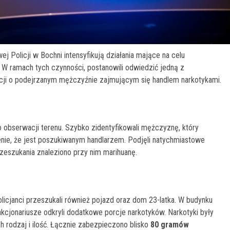
 Policji w Bochni intensyfikują działania mające na celu
 W ramach tych czynności, postanowili odwiedzić jedną z
cji o podejrzanym mężczyźnie zajmującym się handlem narkotykami.
do obserwacji terenu. Szybko zidentyfikowali mężczyznę, który
enie, że jest poszukiwanym handlarzem. Podjęli natychmiastowe
zeszukania znaleziono przy nim marihuanę.
licjanci przeszukali również pojazd oraz dom 23-latka. W budynku
nkcjonariusze odkryli dodatkowe porcje narkotyków. Narkotyki były
h rodzaj i ilość. Łącznie zabezpieczono blisko
80 gramów