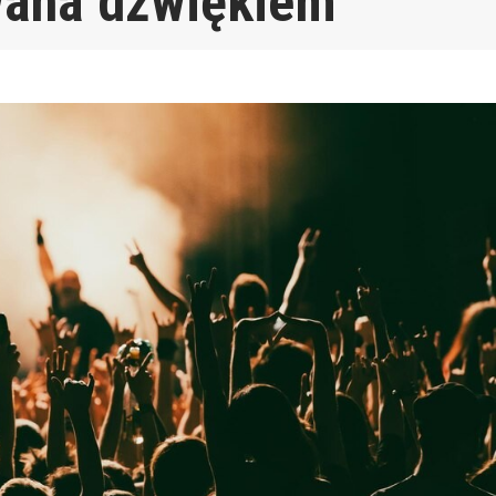
wana dźwiękiem”