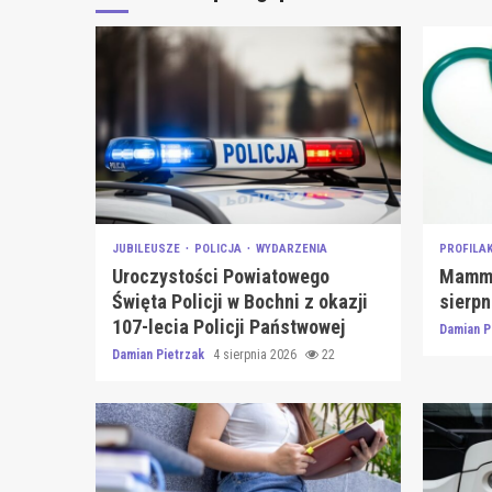
JUBILEUSZE
POLICJA
WYDARZENIA
PROFILA
Uroczystości Powiatowego
Mammo
Święta Policji w Bochni z okazji
sierpn
107-lecia Policji Państwowej
Damian P
Damian Pietrzak
4 sierpnia 2026
22