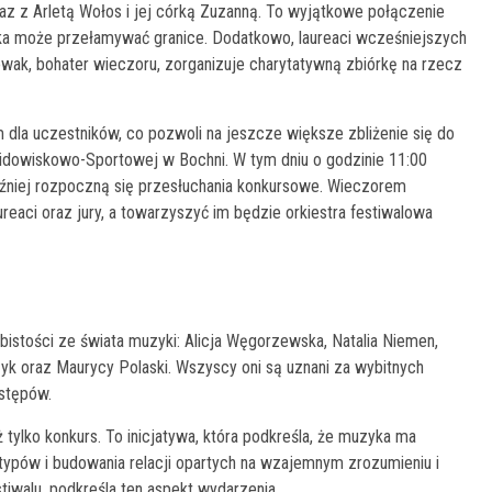
z z Arletą Wołos i jej córką Zuzanną. To wyjątkowe połączenie
zyka może przełamywać granice. Dodatkowo, laureaci wcześniejszych
Nowak, bohater wieczoru, zorganizuje charytatywną zbiórkę na rzecz
 dla uczestników, co pozwoli na jeszcze większe zbliżenie się do
Widowiskowo-Sportowej w Bochni. W tym dniu o godzinie 11:00
później rozpoczną się przesłuchania konkursowe. Wieczorem
ureaci oraz jury, a towarzyszyć im będzie orkiestra festiwalowa
bistości ze świata muzyki: Alicja Węgorzewska, Natalia Niemen,
zyk oraz Maurycy Polaski. Wszyscy oni są uznani za wybitnych
stępów.
 tylko konkurs. To inicjatywa, która podkreśla, że muzyka ma
otypów i budowania relacji opartych na wzajemnym zrozumieniu i
tiwalu, podkreśla ten aspekt wydarzenia.