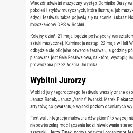
Wieczór uświetni muzyczny występ Dominika Bursy wra
pokoleń i stylów muzycznych, które ilustruje, jak mu
edycji festiwalu także pojawią się na scenie. Łukasz 
mieszkańców DPS w Bochni.
Kolejny dzień, 21 maja, będzie poświęcony warsztatom
sztuki muzycznej. Kulminacja nastąpi 22 maja w Hali 
odbędzie się oficjalne otwarcie festiwalu, a godzinę 
planowana jest Gala Festiwalowa, na której wystąpią la
prowadzona przez Adama Jarzmika.
Wybitni Jurorzy
W skład jury tegorocznego festiwalu weszły znane oso
Janusz Radek, Janusz „Yanina” Iwański, Marek Piekarc
artystów, co gwarantuje wysoki poziom ocenianych wy
Festiwal „Integracja malowana dźwiękiem” to więcej niż
niepowtarzalną moc łączenia ludzi, niwelowania stere
szacunku. Jerzy Turek, pomysłodawca i organizator fes