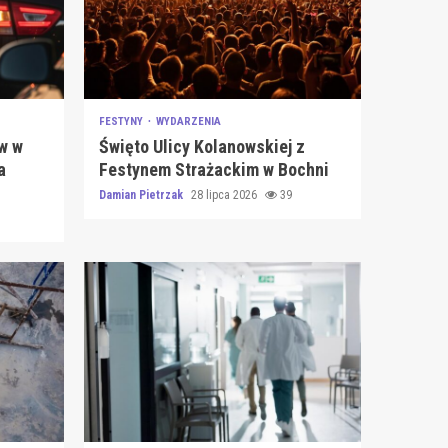
FESTYNY
WYDARZENIA
w w
Święto Ulicy Kolanowskiej z
a
Festynem Strażackim w Bochni
Damian Pietrzak
28 lipca 2026
39