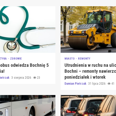
KTYKA
ZDROWIE
MIASTO
REMONTY
bus odwiedza Bochnię 5
Utrudnienia w ruchu na uli
ia!
Bochni – remonty nawierzc
poniedziałek i wtorek
ietrzak
3 sierpnia 2026
23
Damian Pietrzak
31 lipca 2026
41