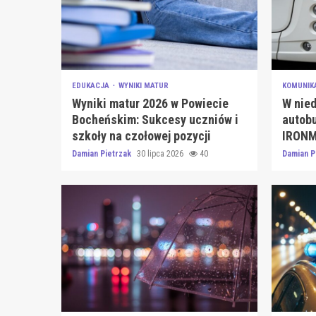
EDUKACJA
WYNIKI MATUR
KOMUNIK
Wyniki matur 2026 w Powiecie
W nied
Bocheńskim: Sukcesy uczniów i
autobu
szkoły na czołowej pozycji
IRONM
Damian Pietrzak
30 lipca 2026
40
Damian P