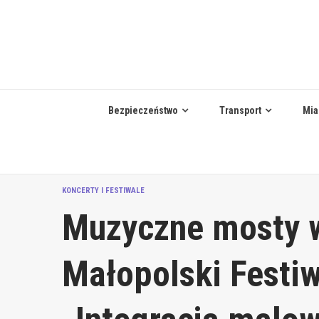
Skip
to
content
Bezpieczeństwo
Transport
Mia
KONCERTY I FESTIWALE
Muzyczne mosty w
Małopolski Festiw