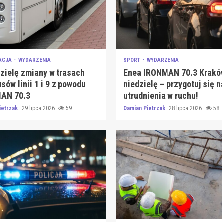
ACJA
WYDARZENIA
SPORT
WYDARZENIA
zielę zmiany w trasach
Enea IRONMAN 70.3 Krakó
sów linii 1 i 9 z powodu
niedzielę – przygotuj się n
AN 70.3
utrudnienia w ruchu!
ietrzak
29 lipca 2026
59
Damian Pietrzak
28 lipca 2026
58