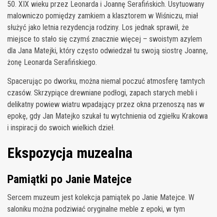
50. XIX wieku przez Leonarda i Joannę Serafińskich. Usytuowany
malowniczo pomiędzy zamkiem a klasztorem w Wiśniczu, miał
służyć jako letnia rezydencja rodziny. Los jednak sprawił, że
miejsce to stało się czymś znacznie więcej – swoistym azylem
dla Jana Matejki, który często odwiedzał tu swoją siostrę Joannę,
żonę Leonarda Serafińskiego.
Spacerując po dworku, można niemal poczuć atmosferę tamtych
czasów. Skrzypiące drewniane podłogi, zapach starych mebli i
delikatny powiew wiatru wpadający przez okna przenoszą nas w
epokę, gdy Jan Matejko szukał tu wytchnienia od zgiełku Krakowa
i inspiracji do swoich wielkich dzieł.
Ekspozycja muzealna
Pamiątki po Janie Matejce
Sercem muzeum jest kolekcja pamiątek po Janie Matejce. W
saloniku można podziwiać oryginalne meble z epoki, w tym