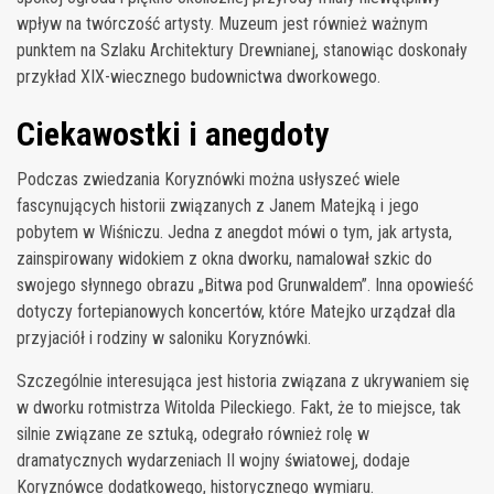
wpływ na twórczość artysty. Muzeum jest również ważnym
punktem na Szlaku Architektury Drewnianej, stanowiąc doskonały
przykład XIX-wiecznego budownictwa dworkowego.
Ciekawostki i anegdoty
Podczas zwiedzania Koryznówki można usłyszeć wiele
fascynujących historii związanych z Janem Matejką i jego
pobytem w Wiśniczu. Jedna z anegdot mówi o tym, jak artysta,
zainspirowany widokiem z okna dworku, namalował szkic do
swojego słynnego obrazu „Bitwa pod Grunwaldem”. Inna opowieść
dotyczy fortepianowych koncertów, które Matejko urządzał dla
przyjaciół i rodziny w saloniku Koryznówki.
Szczególnie interesująca jest historia związana z ukrywaniem się
w dworku rotmistrza Witolda Pileckiego. Fakt, że to miejsce, tak
silnie związane ze sztuką, odegrało również rolę w
dramatycznych wydarzeniach II wojny światowej, dodaje
Koryznówce dodatkowego, historycznego wymiaru.