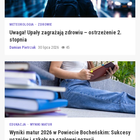
METEOROLOGIA
ZDROWIE
Uwaga! Upały zagrażają zdrowiu – ostrzeżenie 2.
stopnia
Damian Pietrzak
30 lipca 2026
45
EDUKACJA
WYNIKI MATUR
Wyniki matur 2026 w Powiecie Bocheńskim: Sukcesy
uczniów i szkoły na czołowej pozycji