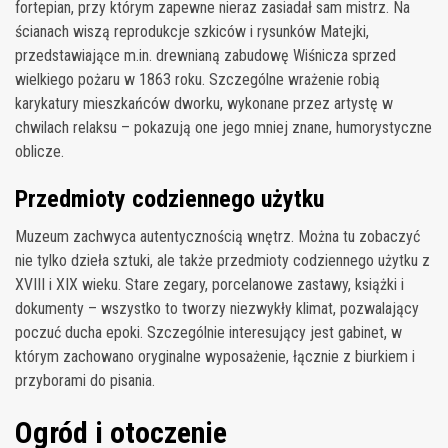
fortepian, przy którym zapewne nieraz zasiadał sam mistrz. Na
ścianach wiszą reprodukcje szkiców i rysunków Matejki,
przedstawiające m.in. drewnianą zabudowę Wiśnicza sprzed
wielkiego pożaru w 1863 roku. Szczególne wrażenie robią
karykatury mieszkańców dworku, wykonane przez artystę w
chwilach relaksu – pokazują one jego mniej znane, humorystyczne
oblicze.
Przedmioty codziennego użytku
Muzeum zachwyca autentycznością wnętrz. Można tu zobaczyć
nie tylko dzieła sztuki, ale także przedmioty codziennego użytku z
XVIII i XIX wieku. Stare zegary, porcelanowe zastawy, książki i
dokumenty – wszystko to tworzy niezwykły klimat, pozwalający
poczuć ducha epoki. Szczególnie interesujący jest gabinet, w
którym zachowano oryginalne wyposażenie, łącznie z biurkiem i
przyborami do pisania.
Ogród i otoczenie