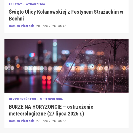
FESTYNY
WYDARZENIA
Święto Ulicy Kolanowskiej z Festynem Strażackim w
Bochni
Damian Pietrzak
28 lipca 2026
46
BEZPIECZEŃSTWO
METEOROLOGIA
BURZE NA HORYZONCIE – ostrzeżenie
meteorologiczne (27 lipca 2026 r.)
Damian Pietrzak
27 lipca 2026
66