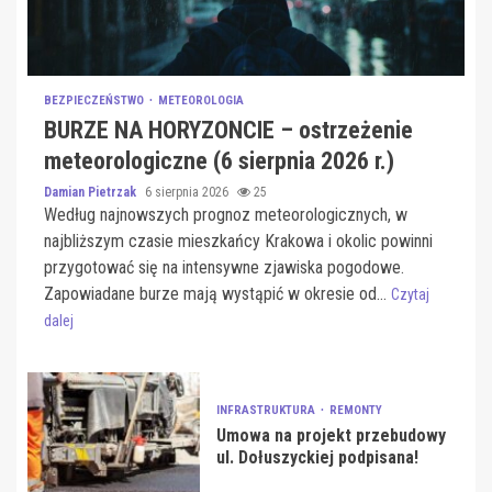
BEZPIECZEŃSTWO
METEOROLOGIA
BURZE NA HORYZONCIE – ostrzeżenie
meteorologiczne (6 sierpnia 2026 r.)
Damian Pietrzak
6 sierpnia 2026
25
Według najnowszych prognoz meteorologicznych, w
najbliższym czasie mieszkańcy Krakowa i okolic powinni
przygotować się na intensywne zjawiska pogodowe.
Zapowiadane burze mają wystąpić w okresie od...
Czytaj
dalej
INFRASTRUKTURA
REMONTY
Umowa na projekt przebudowy
ul. Dołuszyckiej podpisana!