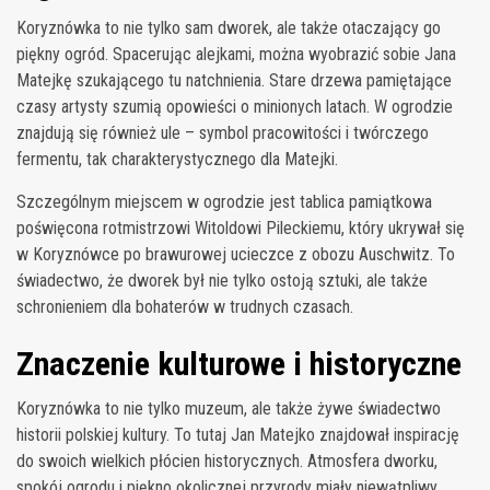
Koryznówka to nie tylko sam dworek, ale także otaczający go
piękny ogród. Spacerując alejkami, można wyobrazić sobie Jana
Matejkę szukającego tu natchnienia. Stare drzewa pamiętające
czasy artysty szumią opowieści o minionych latach. W ogrodzie
znajdują się również ule – symbol pracowitości i twórczego
fermentu, tak charakterystycznego dla Matejki.
Szczególnym miejscem w ogrodzie jest tablica pamiątkowa
poświęcona rotmistrzowi Witoldowi Pileckiemu, który ukrywał się
w Koryznówce po brawurowej ucieczce z obozu Auschwitz. To
świadectwo, że dworek był nie tylko ostoją sztuki, ale także
schronieniem dla bohaterów w trudnych czasach.
Znaczenie kulturowe i historyczne
Koryznówka to nie tylko muzeum, ale także żywe świadectwo
historii polskiej kultury. To tutaj Jan Matejko znajdował inspirację
do swoich wielkich płócien historycznych. Atmosfera dworku,
spokój ogrodu i piękno okolicznej przyrody miały niewątpliwy