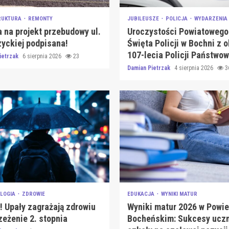
RUKTURA
REMONTY
JUBILEUSZE
POLICJA
WYDARZENIA
na projekt przebudowy ul.
Uroczystości Powiatowego
yckiej podpisana!
Święta Policji w Bochni z o
107-lecia Policji Państwow
ietrzak
6 sierpnia 2026
23
Damian Pietrzak
4 sierpnia 2026
3
LOGIA
ZDROWIE
EDUKACJA
WYNIKI MATUR
 Upały zagrażają zdrowiu
Wyniki matur 2026 w Powie
zeżenie 2. stopnia
Bocheńskim: Sukcesy uczn