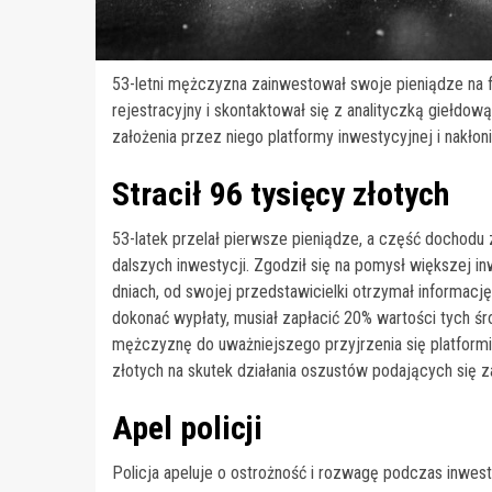
53-letni mężczyzna zainwestował swoje pieniądze na fik
rejestracyjny i skontaktował się z analityczką giełdo
założenia przez niego platformy inwestycyjnej i nakłon
Stracił 96 tysięcy złotych
53-latek przelał pierwsze pieniądze, a część dochodu
dalszych inwestycji. Zgodził się na pomysł większej inw
dniach, od swojej przedstawicielki otrzymał informacj
dokonać wypłaty, musiał zapłacić 20% wartości tych ś
mężczyznę do uważniejszego przyjrzenia się platformie
złotych na skutek działania oszustów podających się z
Apel policji
Policja apeluje o ostrożność i rozwagę podczas inwes