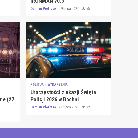
IRONMAN 70.3
Damian Pietrzak
29 lipca 2026
65
POLICJA
WYDARZENIA
Uroczystości z okazji Święta
ne (27
Policji 2026 w Bochni
Damian Pietrzak
24 lipca 2026
82