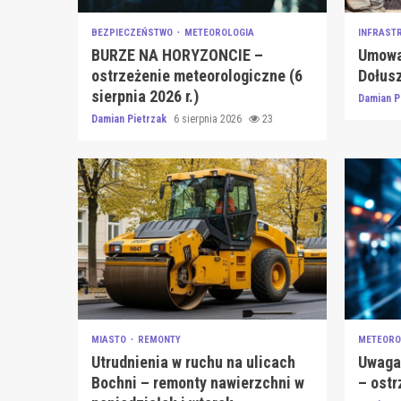
BEZPIECZEŃSTWO
METEOROLOGIA
INFRAST
BURZE NA HORYZONCIE –
Umowa 
ostrzeżenie meteorologiczne (6
Dołusz
sierpnia 2026 r.)
Damian P
Damian Pietrzak
6 sierpnia 2026
23
MIASTO
REMONTY
METEORO
Utrudnienia w ruchu na ulicach
Uwaga!
Bochni – remonty nawierzchni w
– ostr