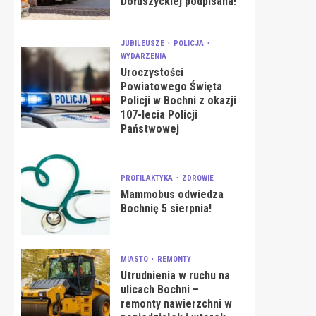
Dołuszyckiej podpisana!
JUBILEUSZE
POLICJA
WYDARZENIA
Uroczystości
Powiatowego Święta
Policji w Bochni z okazji
107-lecia Policji
Państwowej
PROFILAKTYKA
ZDROWIE
Mammobus odwiedza
Bochnię 5 sierpnia!
MIASTO
REMONTY
Utrudnienia w ruchu na
ulicach Bochni –
remonty nawierzchni w