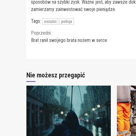
sposobów na szybki zysk. Ważne jest, aby zawsze dokł
zamierzamy zainwestować swoje pieniądze.
Tags:
oszuści
policja
Continue
Poprzedni:
Brat ranił swojego brata nożem w serce
Reading
Nie możesz przegapić