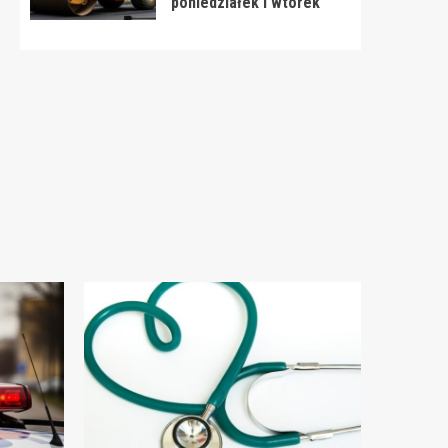
poniedziałek i wtorek