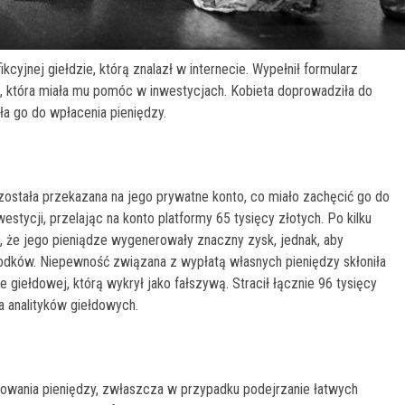
cyjnej giełdzie, którą znalazł w internecie. Wypełnił formularz
wą, która miała mu pomóc w inwestycjach. Kobieta doprowadziła do
iła go do wpłacenia pieniędzy.
 została przekazana na jego prywatne konto, co miało zachęcić go do
estycji, przelając na konto platformy 65 tysięcy złotych. Po kilku
ę, że jego pieniądze wygenerowały znaczny zysk, jednak, aby
rodków. Niepewność związana z wypłatą własnych pieniędzy skłoniła
 giełdowej, którą wykrył jako fałszywą. Stracił łącznie 96 tysięcy
a analityków giełdowych.
towania pieniędzy, zwłaszcza w przypadku podejrzanie łatwych