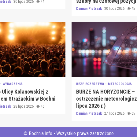
szkoły na czołowej pozycji
ietrzak
30 lipca 2026
44
Damian Pietrzak
30 lipca 2026
45
WYDARZENIA
BEZPIECZEŃSTWO
METEOROLOGIA
 Ulicy Kolanowskiej z
BURZE NA HORYZONCIE –
nem Strażackim w Bochni
ostrzeżenie meteorologicz
lipca 2026 r.)
ietrzak
28 lipca 2026
46
Damian Pietrzak
27 lipca 2026
65
© Bochnia Info - Wszystkie prawa zastrzeżone