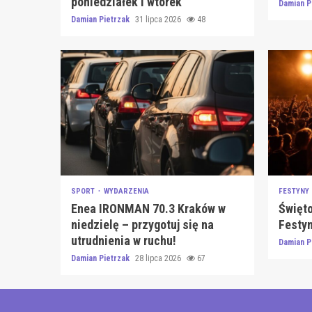
poniedziałek i wtorek
Damian P
Damian Pietrzak
31 lipca 2026
48
SPORT
WYDARZENIA
FESTYNY
Enea IRONMAN 70.3 Kraków w
Święto
niedzielę – przygotuj się na
Festy
utrudnienia w ruchu!
Damian P
Damian Pietrzak
28 lipca 2026
67