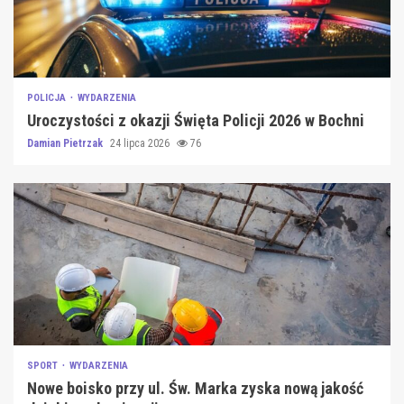
POLICJA
WYDARZENIA
Uroczystości z okazji Święta Policji 2026 w Bochni
Damian Pietrzak
24 lipca 2026
76
SPORT
WYDARZENIA
Nowe boisko przy ul. Św. Marka zyska nową jakość