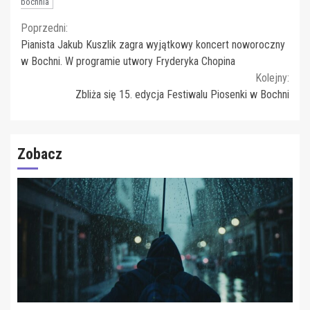
bochnia
Continue
Poprzedni:
Pianista Jakub Kuszlik zagra wyjątkowy koncert noworoczny
Reading
w Bochni. W programie utwory Fryderyka Chopina
Kolejny:
Zbliża się 15. edycja Festiwalu Piosenki w Bochni
Zobacz