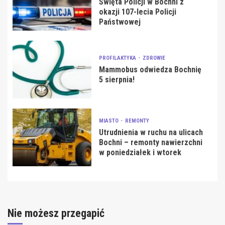
Święta Policji w Bochni z
okazji 107-lecia Policji
Państwowej
PROFILAKTYKA
ZDROWIE
Mammobus odwiedza Bochnię
5 sierpnia!
MIASTO
REMONTY
Utrudnienia w ruchu na ulicach
Bochni – remonty nawierzchni
w poniedziałek i wtorek
Nie możesz przegapić