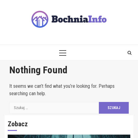
Skip
to
content
PRIMARY
MENU
Nothing Found
It seems we can’t find what you’re looking for. Perhaps
searching can help.
Szukaj:
Zobacz