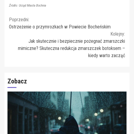
Źródło: Urząd Miasta Bochnia
Continue
Poprzedni:
Ostrzeżenie o przymrozkach w Powiecie Bocheńskim
Reading
Kolejny:
Jak skutecznie i bezpiecznie pożegnać zmarszczki
mimiczne? Skuteczna redukcja zmarszczek botoksem –
kiedy warto zacząć
Zobacz