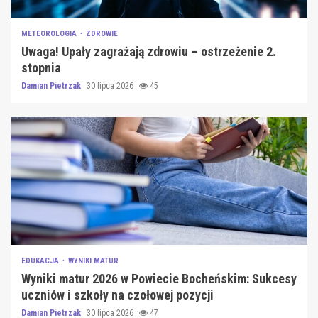
METEOROLOGIA
ZDROWIE
Uwaga! Upały zagrażają zdrowiu – ostrzeżenie 2.
stopnia
Damian Pietrzak
30 lipca 2026
45
EDUKACJA
WYNIKI MATUR
Wyniki matur 2026 w Powiecie Bocheńskim: Sukcesy
uczniów i szkoły na czołowej pozycji
Damian Pietrzak
30 lipca 2026
47