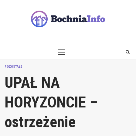
Skip
to
content
PRIMARY
MENU
POZOSTAŁE
UPAŁ NA
HORYZONCIE –
ostrzeżenie