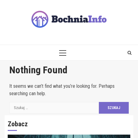
Skip
to
content
PRIMARY
MENU
Nothing Found
It seems we can’t find what you’re looking for. Perhaps
searching can help.
Szukaj:
Zobacz