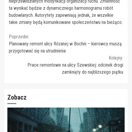
nieprzewidzianych modyfikacji organizacji ruchu. Zmienność
ta wynikać będzie z dynamicznego harmonogramu robót
budowlanych. Autorytety zapewniają jednak, że wszelkie
takie zmiany będą komunikowane społeczeństwu na bieżąco.
Continue
Poprzedni:
Planowany remont ulicy Różanej w Bochni – kierowcy muszą
Reading
przygotować się na utrudnienia
Kolejny:
Prace remontowe na ulicy Szewskiej: odcinek drogi
zamknięty do najbliższego piątku
Zobacz