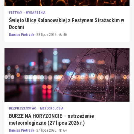
FESTYNY
WYDARZENIA
Święto Ulicy Kolanowskiej z Festynem Strażackim w
Bochni
Damian Pietrzak
28 lipca 2026
46
BEZPIECZEŃSTWO
METEOROLOGIA
BURZE NA HORYZONCIE – ostrzeżenie
meteorologiczne (27 lipca 2026 r.)
Damian Pietrzak
27 lipca 2026
64