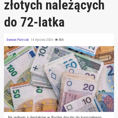
złotych należących
do 72-latka
Damian Pietrzak
14 stycznia 2024
804
Na jednym z deptaków w Bochni doszło do kuriozalnego