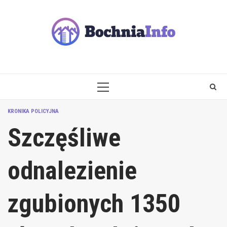
Skip
to
content
PRIMARY
MENU
KRONIKA POLICYJNA
Szczęśliwe
odnalezienie
zgubionych 1350