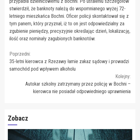
przypadła dzielnicowemu z Bochni. Po ustaleniu szczegółów
stwierdził, że banknoty należą do wspomnianego wyżej 72-
letniego mieszkańca Bochni. Oficer policji skontaktował się z
tym panem, który przyznał, iż to on jest odpowiedzialny za
zgubienie pieniędzy, precyzyjnie określając dzień, lokalizację,
ilość oraz nominały zagubionych banknotów.
Continue
Poprzedni:
35-letni kierowca z Rzezawy łamie zakaz sądowy i prowadzi
Reading
samochód pod wpływem alkoholu
Kolejny:
Autokar szkolny zatrzymany przez policję w Bochni –
kierowca nie posiadał odpowiedniego uprawnienia
Zobacz