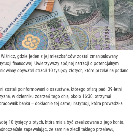
Wiśnicz, gdzie jeden z jej mieszkańców został zmanipulowany
ytucji finansowej. Uwierzywszy spójnej narracji o potencjalnym
ewinny obywatel stracił 10 tysięcy złotych, które przelał na podane
 zostali poinformowani o oszustwie, którego ofiarą padł 39-letni
zna, w dzienniku zdarzeń tego dnia, około 16:30, otrzymał
racownik banku – dokładnie tej samej instytucji, która prowadziła
otę 10 tysięcy złotych, która miała być zrealizowana z jego konta.
jednocześnie zapewniając, że sam nie zlecił takiego przelewu,