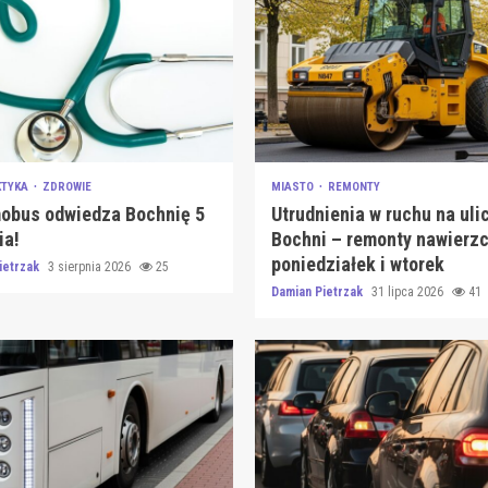
KTYKA
ZDROWIE
MIASTO
REMONTY
bus odwiedza Bochnię 5
Utrudnienia w ruchu na uli
ia!
Bochni – remonty nawierzc
poniedziałek i wtorek
ietrzak
3 sierpnia 2026
25
Damian Pietrzak
31 lipca 2026
41