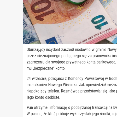
Oburzający incydent zaszedł niedawno w gminie Nowy 
przez nieznajomego podającego się za pracownika inst
zagrożeniu dla swojego prywatnego konta bankowego, ni
mu „bezpieczne” konto.
24 września, policjanci z Komendy Powiatowej w Bochni
mieszkaniec Nowego Wiśnicza. Jak opowiedział mężczy
niepokojący telefon. Rozmówca przedstawiał się jako p
jego konto osobiste.
Pan otrzymał informację o podejrzanej transakcji na kw
W panice, że ktoś próbuje wykorzystać jego środki, a 