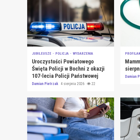
JUBILEUSZE
POLICJA
WYDARZENIA
PROFILA
Uroczystości Powiatowego
Mammo
Święta Policji w Bochni z okazji
sierpn
107-lecia Policji Państwowej
Damian P
Damian Pietrzak
4 sierpnia 2026
22