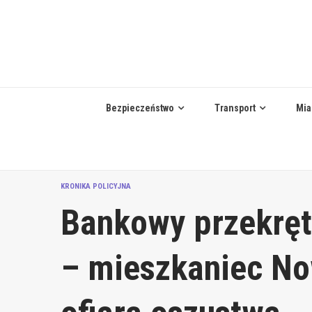
Skip
to
content
Bezpieczeństwo
Transport
Mia
KRONIKA POLICYJNA
Bankowy przekręt 
– mieszkaniec No