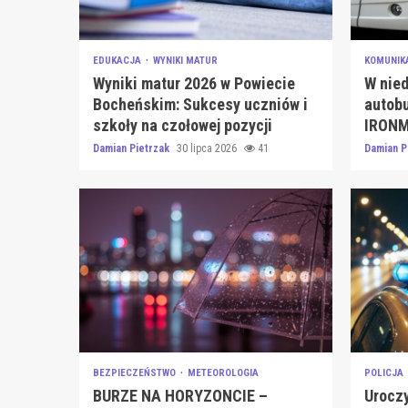
EDUKACJA
WYNIKI MATUR
KOMUNIK
Wyniki matur 2026 w Powiecie
W nied
Bocheńskim: Sukcesy uczniów i
autobu
szkoły na czołowej pozycji
IRONM
Damian Pietrzak
30 lipca 2026
41
Damian P
BEZPIECZEŃSTWO
METEOROLOGIA
POLICJA
BURZE NA HORYZONCIE –
Uroczy