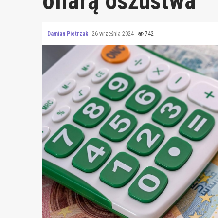
ofiarą oszustwa
Damian Pietrzak
26 września 2024
742