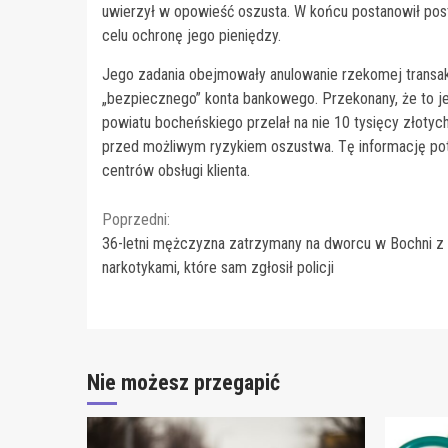
uwierzył w opowieść oszusta. W końcu postanowił post
celu ochronę jego pieniędzy.
Jego zadania obejmowały anulowanie rzekomej transak
„bezpiecznego” konta bankowego. Przekonany, że to j
powiatu bocheńskiego przelał na nie 10 tysięcy złoty
przed możliwym ryzykiem oszustwa. Tę informację po
centrów obsługi klienta.
Continue
Poprzedni:
36-letni mężczyzna zatrzymany na dworcu w Bochni z
Reading
narkotykami, które sam zgłosił policji
Nie możesz przegapić