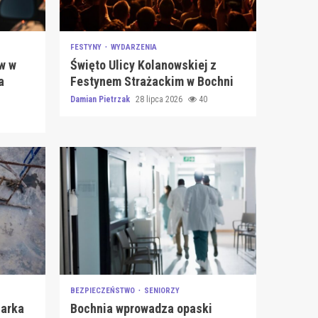
FESTYNY
WYDARZENIA
w w
Święto Ulicy Kolanowskiej z
a
Festynem Strażackim w Bochni
Damian Pietrzak
28 lipca 2026
40
BEZPIECZEŃSTWO
SENIORZY
Marka
Bochnia wprowadza opaski