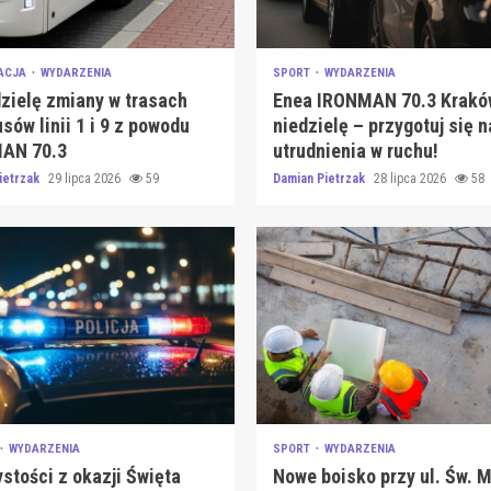
ACJA
WYDARZENIA
SPORT
WYDARZENIA
zielę zmiany w trasach
Enea IRONMAN 70.3 Krakó
sów linii 1 i 9 z powodu
niedzielę – przygotuj się n
AN 70.3
utrudnienia w ruchu!
ietrzak
29 lipca 2026
59
Damian Pietrzak
28 lipca 2026
58
WYDARZENIA
SPORT
WYDARZENIA
stości z okazji Święta
Nowe boisko przy ul. Św. 