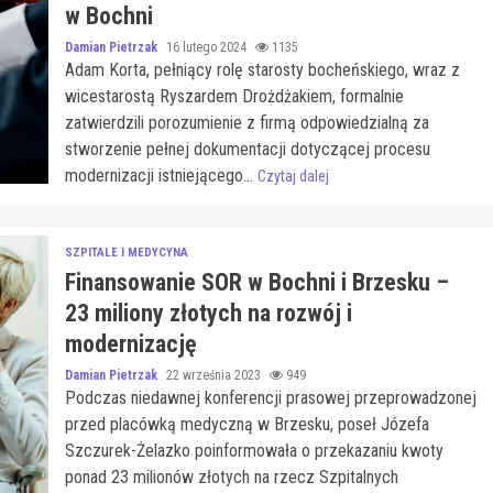
w Bochni
Damian Pietrzak
16 lutego 2024
1135
Adam Korta, pełniący rolę starosty bocheńskiego, wraz z
wicestarostą Ryszardem Drożdżakiem, formalnie
zatwierdzili porozumienie z firmą odpowiedzialną za
stworzenie pełnej dokumentacji dotyczącej procesu
modernizacji istniejącego...
Czytaj dalej
SZPITALE I MEDYCYNA
Finansowanie SOR w Bochni i Brzesku –
23 miliony złotych na rozwój i
modernizację
Damian Pietrzak
22 września 2023
949
Podczas niedawnej konferencji prasowej przeprowadzonej
przed placówką medyczną w Brzesku, poseł Józefa
Szczurek-Żelazko poinformowała o przekazaniu kwoty
ponad 23 milionów złotych na rzecz Szpitalnych