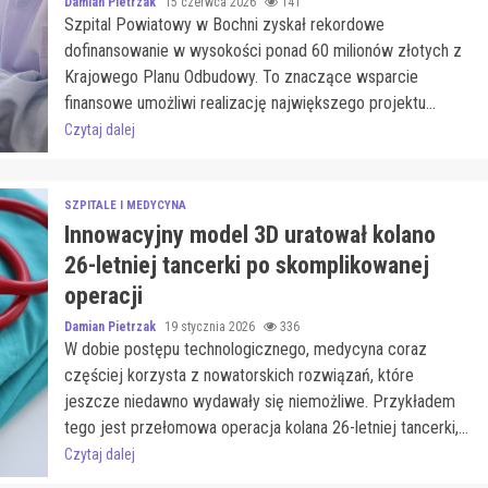
Damian Pietrzak
15 czerwca 2026
141
Szpital Powiatowy w Bochni zyskał rekordowe
dofinansowanie w wysokości ponad 60 milionów złotych z
Krajowego Planu Odbudowy. To znaczące wsparcie
finansowe umożliwi realizację największego projektu...
Czytaj dalej
SZPITALE I MEDYCYNA
Innowacyjny model 3D uratował kolano
26-letniej tancerki po skomplikowanej
operacji
Damian Pietrzak
19 stycznia 2026
336
W dobie postępu technologicznego, medycyna coraz
częściej korzysta z nowatorskich rozwiązań, które
jeszcze niedawno wydawały się niemożliwe. Przykładem
tego jest przełomowa operacja kolana 26-letniej tancerki,...
Czytaj dalej