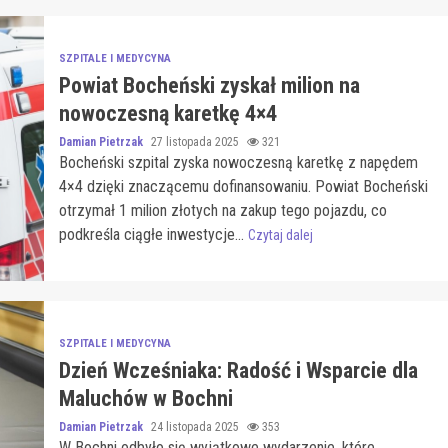
SZPITALE I MEDYCYNA
Powiat Bocheński zyskał milion na
nowoczesną karetkę 4×4
Damian Pietrzak
27 listopada 2025
321
Bocheński szpital zyska nowoczesną karetkę z napędem
4×4 dzięki znaczącemu dofinansowaniu. Powiat Bocheński
otrzymał 1 milion złotych na zakup tego pojazdu, co
podkreśla ciągłe inwestycje...
Czytaj dalej
SZPITALE I MEDYCYNA
Dzień Wcześniaka: Radość i Wsparcie dla
Maluchów w Bochni
Damian Pietrzak
24 listopada 2025
353
W Bochni odbyło się wyjątkowe wydarzenie, które