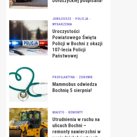
Dołuszyckiej podpisana!
JUBILEUSZE
POLICJA
WYDARZENIA
Uroczystości
Powiatowego Święta
Policji w Bochni z okazji
107-lecia Policji
Państwowej
PROFILAKTYKA
ZDROWIE
Mammobus odwiedza
Bochnię 5 sierpnia!
MIASTO
REMONTY
Utrudnienia w ruchu na
ulicach Bochni –
remonty nawierzchni w