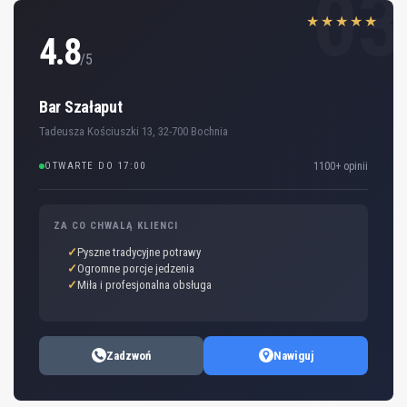
03
★★★★★
4.8
/5
Bar Szałaput
Tadeusza Kościuszki 13, 32-700 Bochnia
OTWARTE DO 17:00
1100+ opinii
ZA CO CHWALĄ KLIENCI
Pyszne tradycyjne potrawy
Ogromne porcje jedzenia
Miła i profesjonalna obsługa
Zadzwoń
Nawiguj