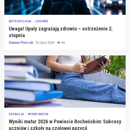
METEOROLOGIA
ZDROWIE
Uwaga! Upały zagrażają zdrowiu – ostrzeżenie 2.
stopnia
Damian Pietrzak
30 lipca 2026
44
EDUKACJA
WYNIKI MATUR
Wyniki matur 2026 w Powiecie Bocheńskim: Sukcesy
uczniów i szkoły na czołowej pozycji