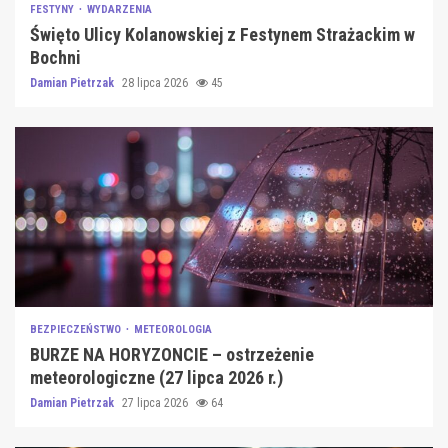
FESTYNY
WYDARZENIA
Święto Ulicy Kolanowskiej z Festynem Strażackim w
Bochni
Damian Pietrzak
28 lipca 2026
45
BEZPIECZEŃSTWO
METEOROLOGIA
BURZE NA HORYZONCIE – ostrzeżenie
meteorologiczne (27 lipca 2026 r.)
Damian Pietrzak
27 lipca 2026
64