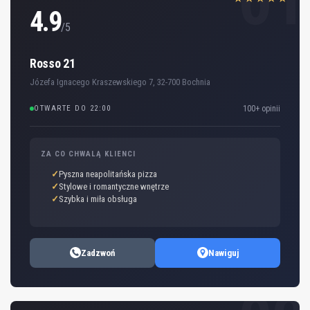
01
4.9
/5
Rosso 21
Józefa Ignacego Kraszewskiego 7, 32-700 Bochnia
OTWARTE DO 22:00
100+ opinii
ZA CO CHWALĄ KLIENCI
Pyszna neapolitańska pizza
Stylowe i romantyczne wnętrze
Szybka i miła obsługa
Zadzwoń
Nawiguj