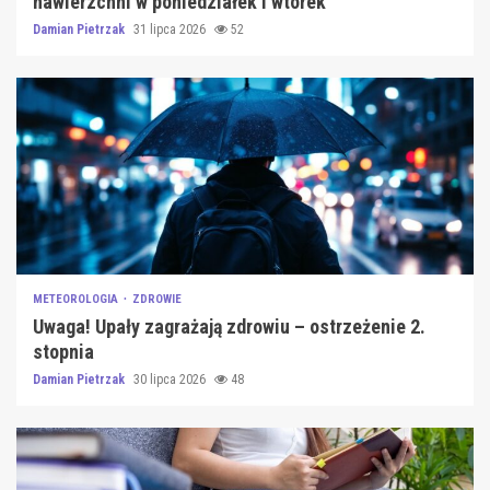
nawierzchni w poniedziałek i wtorek
Damian Pietrzak
31 lipca 2026
52
METEOROLOGIA
ZDROWIE
Uwaga! Upały zagrażają zdrowiu – ostrzeżenie 2.
stopnia
Damian Pietrzak
30 lipca 2026
48