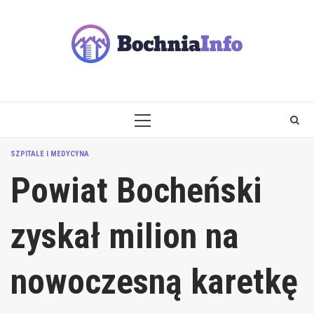
Skip
to
content
PRIMARY
MENU
SZPITALE I MEDYCYNA
Powiat Bocheński
zyskał milion na
nowoczesną karetkę