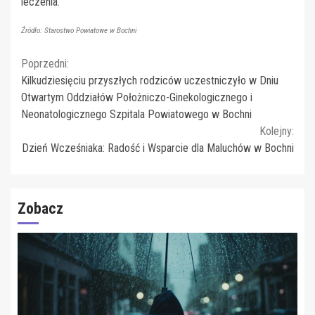
leczenia.
Źródło: Starostwo Powiatowe w Bochni
Continue
Poprzedni:
Kilkudziesięciu przyszłych rodziców uczestniczyło w Dniu
Reading
Otwartym Oddziałów Położniczo-Ginekologicznego i
Neonatologicznego Szpitala Powiatowego w Bochni
Kolejny:
Dzień Wcześniaka: Radość i Wsparcie dla Maluchów w Bochni
Zobacz