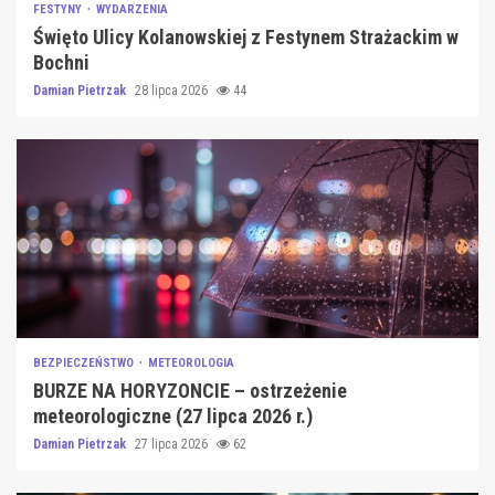
FESTYNY
WYDARZENIA
Święto Ulicy Kolanowskiej z Festynem Strażackim w
Bochni
Damian Pietrzak
28 lipca 2026
44
BEZPIECZEŃSTWO
METEOROLOGIA
BURZE NA HORYZONCIE – ostrzeżenie
meteorologiczne (27 lipca 2026 r.)
Damian Pietrzak
27 lipca 2026
62