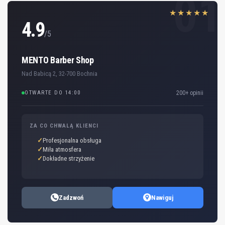
01
★★★★★
4.9
/5
MENTO Barber Shop
Nad Babicą 2, 32-700 Bochnia
OTWARTE DO 14:00
200+ opinii
ZA CO CHWALĄ KLIENCI
Profesjonalna obsługa
Miła atmosfera
Dokładne strzyżenie
Zadzwoń
Nawiguj