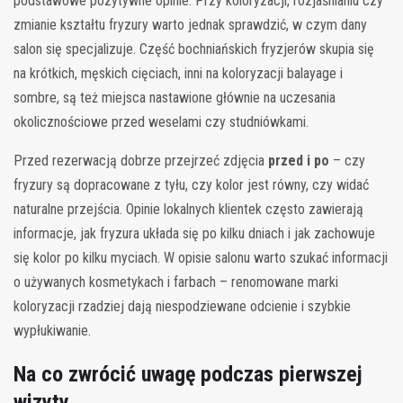
podstawowe pozytywne opinie. Przy koloryzacji, rozjaśnianiu czy
zmianie kształtu fryzury warto jednak sprawdzić, w czym dany
salon się specjalizuje. Część bochniańskich fryzjerów skupia się
na krótkich, męskich cięciach, inni na koloryzacji balayage i
sombre, są też miejsca nastawione głównie na uczesania
okolicznościowe przed weselami czy studniówkami.
Przed rezerwacją dobrze przejrzeć zdjęcia
przed i po
– czy
fryzury są dopracowane z tyłu, czy kolor jest równy, czy widać
naturalne przejścia. Opinie lokalnych klientek często zawierają
informacje, jak fryzura układa się po kilku dniach i jak zachowuje
się kolor po kilku myciach. W opisie salonu warto szukać informacji
o używanych kosmetykach i farbach – renomowane marki
koloryzacji rzadziej dają niespodziewane odcienie i szybkie
wypłukiwanie.
Na co zwrócić uwagę podczas pierwszej
wizyty