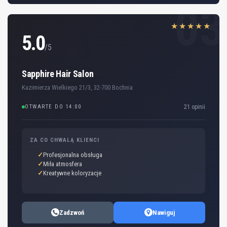
03
★★★★★
5.0
/5
Sapphire Hair Salon
Kazimierza Wielkiego 21/3, 32-700 Bochnia
OTWARTE DO 14:00
21 opinii
ZA CO CHWALĄ KLIENCI
Profesjonalna obsługa
Miła atmosfera
Kreatywne koloryzacje
Zadzwoń
Nawiguj