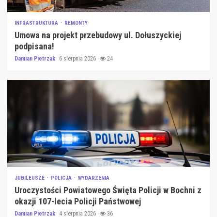
INFRASTRUKTURA
REMONTY
Umowa na projekt przebudowy ul. Dołuszyckiej
podpisana!
Damian Pietrzak
6 sierpnia 2026
24
JUBILEUSZE
POLICJA
WYDARZENIA
Uroczystości Powiatowego Święta Policji w Bochni z
okazji 107-lecia Policji Państwowej
Damian Pietrzak
4 sierpnia 2026
36