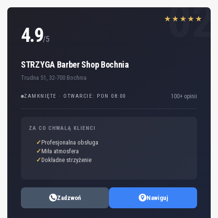
02
★★★★★
4.9
/5
STRZYGA Barber Shop Bochnia
Trudna 51, 32-700 Bochnia
ZAMKNIĘTE · OTWARCIE: PON 08:00
100+ opinii
ZA CO CHWALĄ KLIENCI
Profesjonalna obsługa
Miła atmosfera
Dokładne strzyżenie
Zadzwoń
Nawiguj