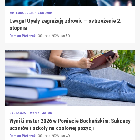
METEOROLOGIA
ZDROWIE
Uwaga! Upały zagrażają zdrowiu – ostrzeżenie 2.
stopnia
Damian Pietrzak
30 lipca 2026
50
EDUKACJA
WYNIKI MATUR
Wyniki matur 2026 w Powiecie Bocheńskim: Sukcesy
uczniów i szkoły na czołowej pozycji
Damian Pietrzak
30 lipca 2026
49