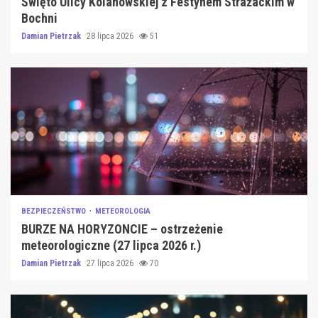
Święto Ulicy Kolanowskiej z Festynem Strażackim w
Bochni
Damian Pietrzak
28 lipca 2026
51
BEZPIECZEŃSTWO
METEOROLOGIA
BURZE NA HORYZONCIE – ostrzeżenie
meteorologiczne (27 lipca 2026 r.)
Damian Pietrzak
27 lipca 2026
70