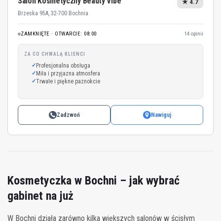
Salon Kosmetyczny Beauty Vibe
★ 4.7
Brzeska 95A, 32-700 Bochnia
ZAMKNIĘTE · OTWARCIE: 08:00
14 opinii
ZA CO CHWALĄ KLIENCI
Profesjonalna obsługa
Miła i przyjazna atmosfera
Trwałe i piękne paznokcie
Zadzwoń
Nawiguj
Kosmetyczka w Bochni – jak wybrać
gabinet na już
W Bochni działa zarówno kilka większych salonów w ścisłym