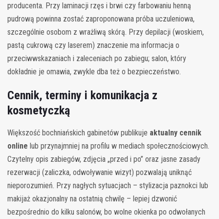
producenta. Przy laminacji rzęs i brwi czy farbowaniu henną
pudrową powinna zostać zaproponowana próba uczuleniowa,
szczególnie osobom z wrażliwą skórą. Przy depilacji (woskiem,
pastą cukrową czy laserem) znaczenie ma informacja o
przeciwwskazaniach i zaleceniach po zabiegu; salon, który
dokładnie je omawia, zwykle dba też o bezpieczeństwo.
Cennik, terminy i komunikacja z
kosmetyczką
Większość bochniańskich gabinetów publikuje
aktualny cennik
online
lub przynajmniej na profilu w mediach społecznościowych.
Czytelny opis zabiegów, zdjęcia „przed i po” oraz jasne zasady
rezerwacji (zaliczka, odwoływanie wizyt) pozwalają uniknąć
nieporozumień. Przy nagłych sytuacjach – stylizacja paznokci lub
makijaż okazjonalny na ostatnią chwilę – lepiej dzwonić
bezpośrednio do kilku salonów, bo wolne okienka po odwołanych