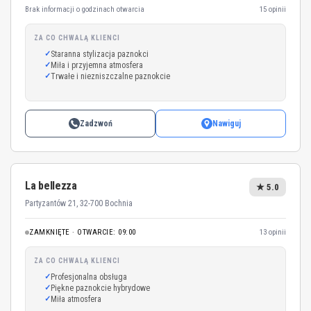
Brak informacji o godzinach otwarcia
15 opinii
ZA CO CHWALĄ KLIENCI
Staranna stylizacja paznokci
Miła i przyjemna atmosfera
Trwałe i niezniszczalne paznokcie
Zadzwoń
Nawiguj
La bellezza
★ 5.0
Partyzantów 21, 32-700 Bochnia
ZAMKNIĘTE · OTWARCIE: 09:00
13 opinii
ZA CO CHWALĄ KLIENCI
Profesjonalna obsługa
Piękne paznokcie hybrydowe
Miła atmosfera