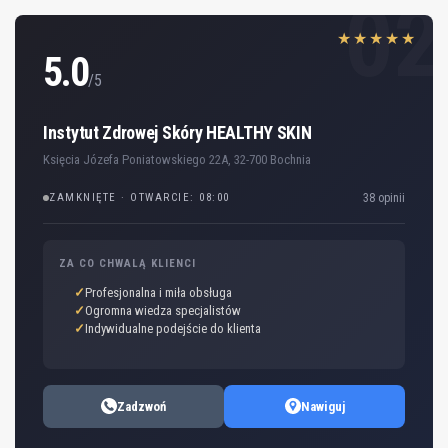
02
★★★★★
5.0
/5
Instytut Zdrowej Skóry HEALTHY SKIN
Księcia Józefa Poniatowskiego 22A, 32-700 Bochnia
ZAMKNIĘTE · OTWARCIE: 08:00
38 opinii
ZA CO CHWALĄ KLIENCI
Profesjonalna i miła obsługa
Ogromna wiedza specjalistów
Indywidualne podejście do klienta
Zadzwoń
Nawiguj