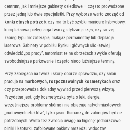
centrum, jak i mniejsze gabinety osiedlowe – często prowadzone
przez jedną lub dwie specjalistki. Przy wyborze warto zacząć od
konkretnych potrzeb
: czy ma to być szybki manicure hybrydowy,
kompleksowa pielęgnacja twarzy, stylizacja rzęs, czy raczej
zabieg typu mezoterapia, makijaż permanentny lub depilacja
laserowa. Gabinety w pobliżu Rynku i głównych ulic łatwiej
odwiedzić „po pracy”, natomiast te na obrzeżach zwykle oferują
swobodniejsze parkowanie i często nieco luźniejsze terminy.
Przy zabiegach na twarz i skórę dobrze sprawdzić, czy salon
pracuje na
markowych, rozpoznawalnych kosmetykach
oraz
czy przeprowadza dokładny wywiad przed pierwszą wizytą.
Przydatne jest, gdy kosmetyczka pyta o leki, alergie,
wcześniejsze problemy skórne i nie obiecuje natychmiastowych
„cudownych efektów”, tylko jasno tłumaczy, ile zabiegów będzie
potrzebnych. Warto też zwrócić uwagę na higienę: jednorazowe
pilniki i kapturki, zafoliowane pakiety narzędzi, widoczny