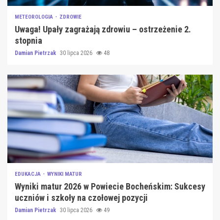
METEOROLOGIA
ZDROWIE
Uwaga! Upały zagrażają zdrowiu – ostrzeżenie 2.
stopnia
Damian Pietrzak
30 lipca 2026
48
EDUKACJA
WYNIKI MATUR
Wyniki matur 2026 w Powiecie Bocheńskim: Sukcesy
uczniów i szkoły na czołowej pozycji
Damian Pietrzak
30 lipca 2026
49