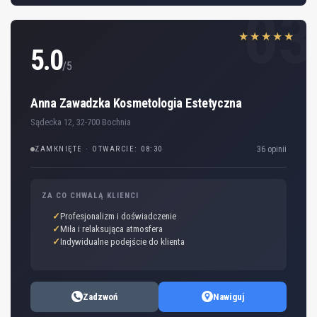
03
★★★★★
5.0
/5
Anna Zawadzka Kosmetologia Estetyczna
Sądecka 12, 32-700 Bochnia
ZAMKNIĘTE · OTWARCIE: 08:30
36 opinii
ZA CO CHWALĄ KLIENCI
Profesjonalizm i doświadczenie
Miła i relaksująca atmosfera
Indywidualne podejście do klienta
Zadzwoń
Nawiguj