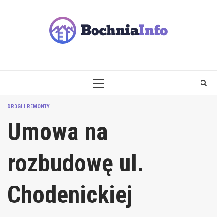
Skip
to
content
PRIMARY
MENU
DROGI I REMONTY
Umowa na
rozbudowę ul.
Chodenickiej