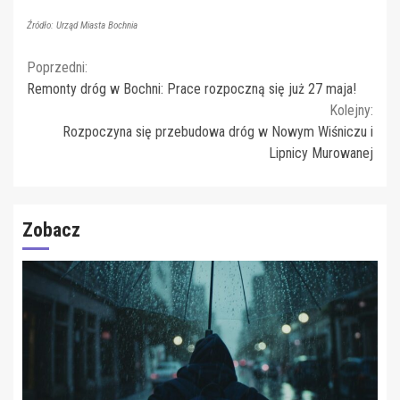
Źródło: Urząd Miasta Bochnia
Continue
Poprzedni:
Remonty dróg w Bochni: Prace rozpoczną się już 27 maja!
Reading
Kolejny:
Rozpoczyna się przebudowa dróg w Nowym Wiśniczu i
Lipnicy Murowanej
Zobacz