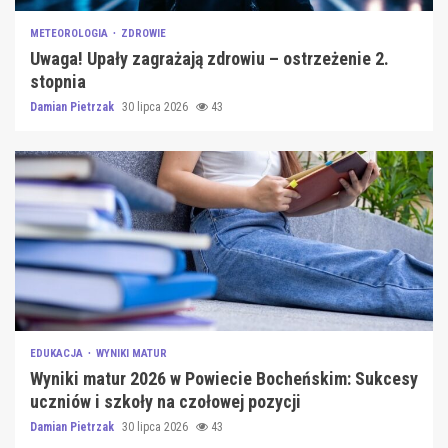
METEOROLOGIA
ZDROWIE
Uwaga! Upały zagrażają zdrowiu – ostrzeżenie 2.
stopnia
Damian Pietrzak
30 lipca 2026
43
EDUKACJA
WYNIKI MATUR
Wyniki matur 2026 w Powiecie Bocheńskim: Sukcesy
uczniów i szkoły na czołowej pozycji
Damian Pietrzak
30 lipca 2026
43