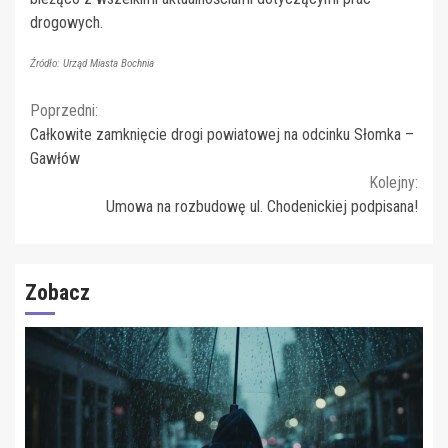
drogowych.
Źródło: Urząd Miasta Bochnia
Continue
Poprzedni:
Całkowite zamknięcie drogi powiatowej na odcinku Słomka –
Reading
Gawłów
Kolejny:
Umowa na rozbudowę ul. Chodenickiej podpisana!
Zobacz