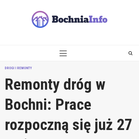
Skip
to
content
PRIMARY
MENU
DROGI I REMONTY
Remonty dróg w
Bochni: Prace
rozpoczną się już 27