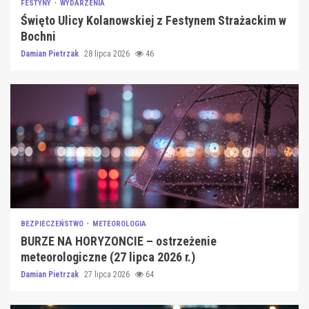
FESTYNY
WYDARZENIA
Święto Ulicy Kolanowskiej z Festynem Strażackim w
Bochni
Damian Pietrzak
28 lipca 2026
46
BEZPIECZEŃSTWO
METEOROLOGIA
BURZE NA HORYZONCIE – ostrzeżenie
meteorologiczne (27 lipca 2026 r.)
Damian Pietrzak
27 lipca 2026
64