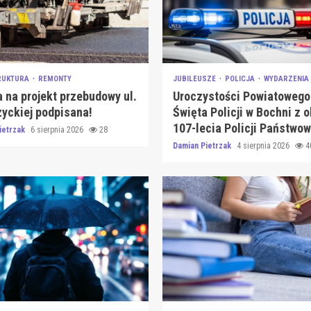
RUKTURA
REMONTY
JUBILEUSZE
POLICJA
WYDARZENIA
na projekt przebudowy ul.
Uroczystości Powiatowego
yckiej podpisana!
Święta Policji w Bochni z o
107-lecia Policji Państwow
ietrzak
6 sierpnia 2026
28
Damian Pietrzak
4 sierpnia 2026
4