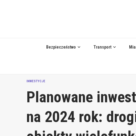
Skip
to
content
Bezpieczeństwo
Transport
Mia
INWESTYCJE
Planowane inwest
na 2024 rok: drog