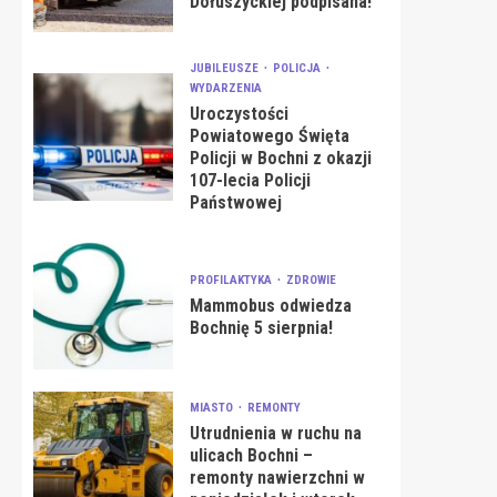
Dołuszyckiej podpisana!
JUBILEUSZE
POLICJA
WYDARZENIA
Uroczystości
Powiatowego Święta
Policji w Bochni z okazji
107-lecia Policji
Państwowej
PROFILAKTYKA
ZDROWIE
Mammobus odwiedza
Bochnię 5 sierpnia!
MIASTO
REMONTY
Utrudnienia w ruchu na
ulicach Bochni –
remonty nawierzchni w