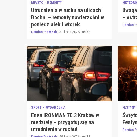
MIASTO
REMONTY
METEORO
Utrudnienia w ruchu na ulicach
Uwaga!
Bochni – remonty nawierzchni w
– ostr
poniedziałek i wtorek
Damian P
Damian Pietrzak
31 lipca 2026
52
SPORT
WYDARZENIA
FESTYNY
Enea IRONMAN 70.3 Kraków w
Święto
niedzielę – przygotuj się na
Festy
utrudnienia w ruchu!
Damian P
Damian Pietrzak
28 lipca 2026
71