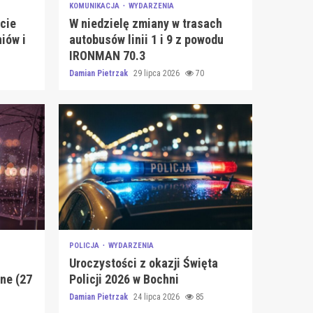
KOMUNIKACJA
WYDARZENIA
cie
W niedzielę zmiany w trasach
iów i
autobusów linii 1 i 9 z powodu
IRONMAN 70.3
Damian Pietrzak
29 lipca 2026
70
POLICJA
WYDARZENIA
Uroczystości z okazji Święta
ne (27
Policji 2026 w Bochni
Damian Pietrzak
24 lipca 2026
85