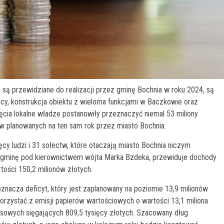
e są przewidziane do realizacji przez gminę Bochnia w roku 2024, są
icy, konstrukcja obiektu z wieloma funkcjami w Baczkowie oraz
cia lokalne władze postanowiły przeznaczyć niemal 53 miliony
ów planowanych na ten sam rok przez miasto Bochnia.
ęcy ludzi i 31 sołectw, które otaczają miasto Bochnia niczym
 gminę pod kierownictwem wójta Marka Bzdeka, przewiduje dochody
tości 150,2 milionów złotych.
nacza deficyt, który jest zaplanowany na poziomie 13,9 milionów
korzystać z emisji papierów wartościowych o wartości 13,1 miliona
nsowych sięgających 809,5 tysięcy złotych. Szacowany dług