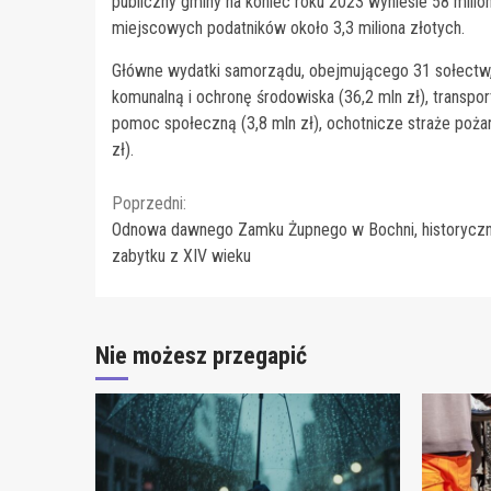
publiczny gminy na koniec roku 2023 wyniesie 58 mili
miejscowych podatników około 3,3 miliona złotych.
Główne wydatki samorządu, obejmującego 31 sołectw, 
komunalną i ochronę środowiska (36,2 mln zł), transport
pomoc społeczną (3,8 mln zł), ochotnicze straże pożarne
zł).
Continue
Poprzedni:
Odnowa dawnego Zamku Żupnego w Bochni, historycz
Reading
zabytku z XIV wieku
Nie możesz przegapić