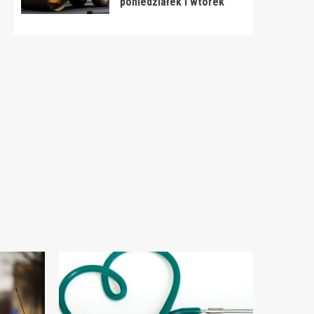
poniedziałek i wtorek