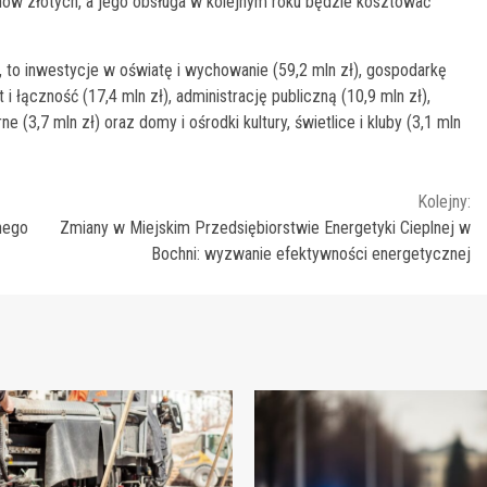
onów złotych, a jego obsługa w kolejnym roku będzie kosztować
to inwestycje w oświatę i wychowanie (59,2 mln zł), gospodarkę
 i łączność (17,4 mln zł), administrację publiczną (10,9 mln zł),
 (3,7 mln zł) oraz domy i ośrodki kultury, świetlice i kluby (3,1 mln
Kolejny:
nego
Zmiany w Miejskim Przedsiębiorstwie Energetyki Cieplnej w
Bochni: wyzwanie efektywności energetycznej