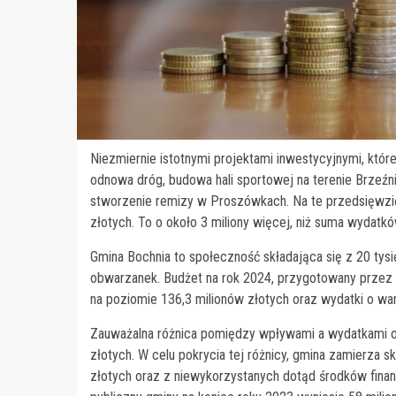
Niezmiernie istotnymi projektami inwestycyjnymi, któr
odnowa dróg, budowa hali sportowej na terenie Brzeźn
stworzenie remizy w Proszówkach. Na te przedsięwzię
złotych. To o około 3 miliony więcej, niż suma wydatk
Gmina Bochnia to społeczność składająca się z 20 tysi
obwarzanek. Budżet na rok 2024, przygotowany przez
na poziomie 136,3 milionów złotych oraz wydatki o war
Zauważalna różnica pomiędzy wpływami a wydatkami oz
złotych. W celu pokrycia tej różnicy, gmina zamierza s
złotych oraz z niewykorzystanych dotąd środków fina