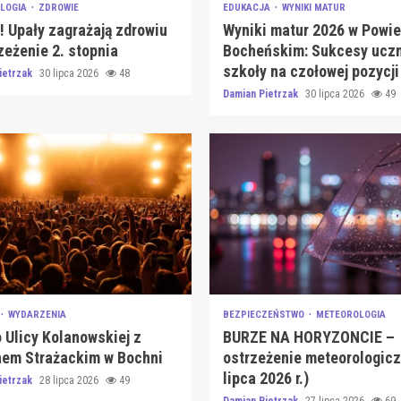
LOGIA
ZDROWIE
EDUKACJA
WYNIKI MATUR
 Upały zagrażają zdrowiu
Wyniki matur 2026 w Powie
zeżenie 2. stopnia
Bocheńskim: Sukcesy uczn
szkoły na czołowej pozycji
ietrzak
30 lipca 2026
48
Damian Pietrzak
30 lipca 2026
49
WYDARZENIA
BEZPIECZEŃSTWO
METEOROLOGIA
 Ulicy Kolanowskiej z
BURZE NA HORYZONCIE –
nem Strażackim w Bochni
ostrzeżenie meteorologicz
lipca 2026 r.)
ietrzak
28 lipca 2026
49
Damian Pietrzak
27 lipca 2026
69