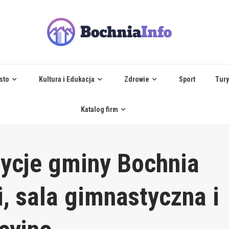
sto
Kultura i Edukacja
Zdrowie
Sport
Tury
Katalog firm
ycje gminy Bochnia
i, sala gimnastyczna i