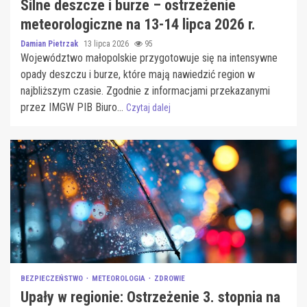
Silne deszcze i burze – ostrzeżenie
meteorologiczne na 13-14 lipca 2026 r.
Damian Pietrzak
13 lipca 2026
95
Województwo małopolskie przygotowuje się na intensywne
opady deszczu i burze, które mają nawiedzić region w
najbliższym czasie. Zgodnie z informacjami przekazanymi
przez IMGW PIB Biuro...
Czytaj dalej
BEZPIECZEŃSTWO
METEOROLOGIA
ZDROWIE
Upały w regionie: Ostrzeżenie 3. stopnia na