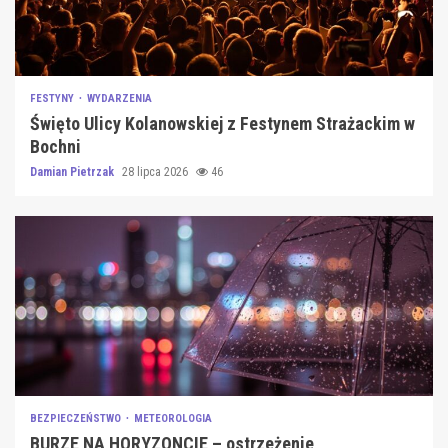
FESTYNY
WYDARZENIA
Święto Ulicy Kolanowskiej z Festynem Strażackim w
Bochni
Damian Pietrzak
28 lipca 2026
46
BEZPIECZEŃSTWO
METEOROLOGIA
BURZE NA HORYZONCIE – ostrzeżenie