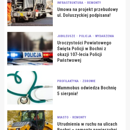
INFRASTRUKTURA
REMONTY
Umowa na projekt przebudowy
ul. Dołuszyckiej podpisana!
JUBILEUSZE
POLICJA
WYDARZENIA
Uroczystości Powiatowego
Święta Policji w Bochni z
okazji 107-lecia Policji
Państwowej
PROFILAKTYKA
ZDROWIE
Mammobus odwiedza Bochnię
5 sierpnia!
MIASTO
REMONTY
Utrudnienia w ruchu na ulicach
Bochni – remonty nawierzchni