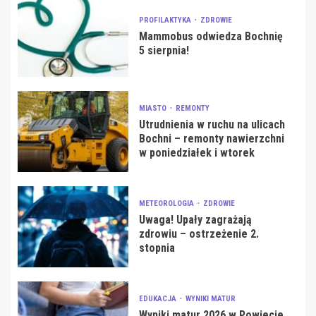
PROFILAKTYKA
ZDROWIE
Mammobus odwiedza Bochnię
5 sierpnia!
MIASTO
REMONTY
Utrudnienia w ruchu na ulicach
Bochni – remonty nawierzchni
w poniedziałek i wtorek
METEOROLOGIA
ZDROWIE
Uwaga! Upały zagrażają
zdrowiu – ostrzeżenie 2.
stopnia
EDUKACJA
WYNIKI MATUR
Wyniki matur 2026 w Powiecie