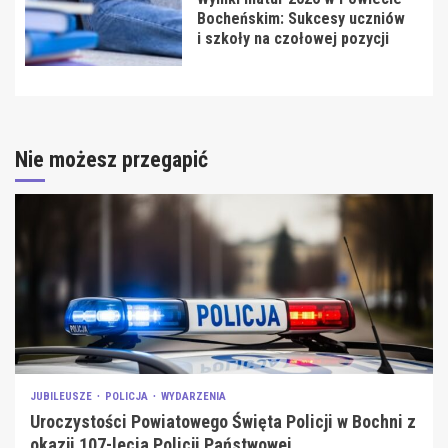
Bocheńskim: Sukcesy uczniów
i szkoły na czołowej pozycji
Nie możesz przegapić
JUBILEUSZE
POLICJA
WYDARZENIA
Uroczystości Powiatowego Święta Policji w Bochni z
okazji 107-lecia Policji Państwowej