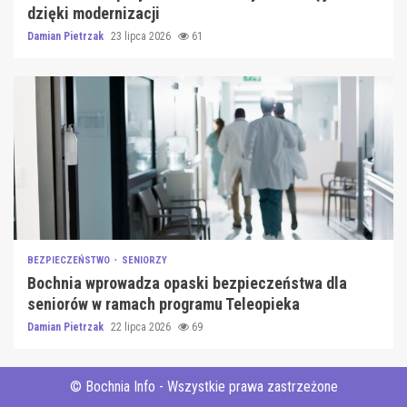
dzięki modernizacji
Damian Pietrzak
23 lipca 2026
61
BEZPIECZEŃSTWO
SENIORZY
Bochnia wprowadza opaski bezpieczeństwa dla
seniorów w ramach programu Teleopieka
Damian Pietrzak
22 lipca 2026
69
© Bochnia Info - Wszystkie prawa zastrzeżone