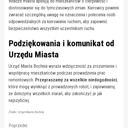
Władze miasta apelują do mieszkańców o cierpliwość i
dostosowanie się do tymczasowych zmian. Kierowcy powinni
zwracać szczególną uwagę na oznaczenia i polecenia osób
odpowiedzialnych za kierowanie ruchem, aby zapewnić
bezpieczeństwo wszystkim uczestnikom ruchu.
Podziękowania i komunikat od
Urzędu Miasta
Urząd Miasta Bochnia wyraża wdzięczność za zrozumienie i
współpracę mieszkańców podczas prowadzenia prac
remontowych.
Przepraszamy za wszelkie niedogodności
,
które mogą wyniknąć z prowadzonych robót, i zapewniamy,
że dołożymy wszelkich starań, aby zakończyć je jak
najszybciej.
Źródło: Urząd Miasta Bochnia
Continue
Poprzedni: