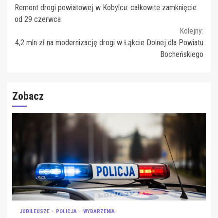
Remont drogi powiatowej w Kobylcu: całkowite zamknięcie
Reading
od 29 czerwca
Kolejny:
4,2 mln zł na modernizację drogi w Łąkcie Dolnej dla Powiatu
Bocheńskiego
Zobacz
JUBILEUSZE
POLICJA
WYDARZENIA