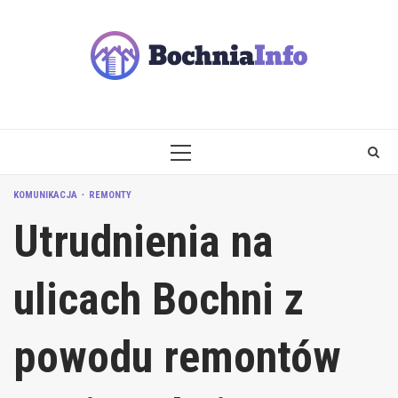
Skip
to
content
PRIMARY
MENU
KOMUNIKACJA
REMONTY
Utrudnienia na
ulicach Bochni z
powodu remontów