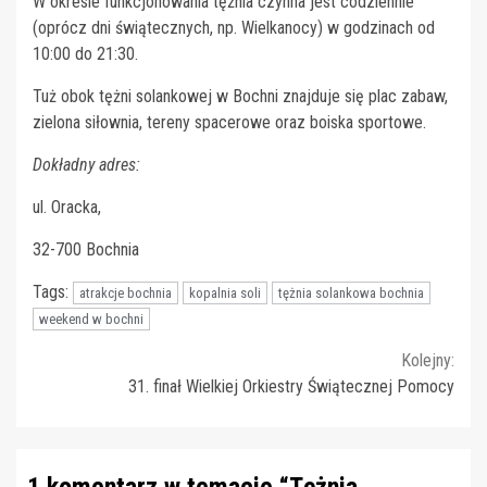
W okresie funkcjonowania tężnia czynna jest codziennie
(oprócz dni świątecznych, np. Wielkanocy) w godzinach od
10:00 do 21:30.
Tuż obok tężni solankowej w Bochni znajduje się plac zabaw,
zielona siłownia, tereny spacerowe oraz boiska sportowe.
Dokładny adres:
ul. Oracka,
32-700 Bochnia
Tags:
atrakcje bochnia
kopalnia soli
tężnia solankowa bochnia
weekend w bochni
Continue
Kolejny:
31. finał Wielkiej Orkiestry Świątecznej Pomocy
Reading