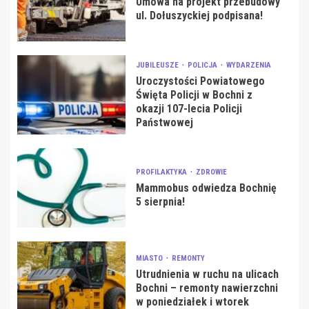
Umowa na projekt przebudowy
ul. Dołuszyckiej podpisana!
JUBILEUSZE
POLICJA
WYDARZENIA
Uroczystości Powiatowego
Święta Policji w Bochni z
okazji 107-lecia Policji
Państwowej
PROFILAKTYKA
ZDROWIE
Mammobus odwiedza Bochnię
5 sierpnia!
MIASTO
REMONTY
Utrudnienia w ruchu na ulicach
Bochni – remonty nawierzchni
w poniedziałek i wtorek