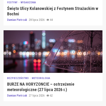
FESTYNY
WYDARZENIA
Święto Ulicy Kolanowskiej z Festynem Strażackim w
Bochni
Damian Pietrzak
28 lipca 2026
44
BEZPIECZEŃSTWO
METEOROLOGIA
BURZE NA HORYZONCIE – ostrzeżenie
meteorologiczne (27 lipca 2026 r.)
Damian Pietrzak
27 lipca 2026
62