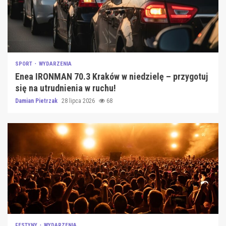
SPORT
WYDARZENIA
Enea IRONMAN 70.3 Kraków w niedzielę – przygotuj
się na utrudnienia w ruchu!
Damian Pietrzak
28 lipca 2026
68
FESTYNY
WYDARZENIA