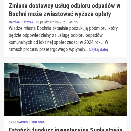
Zmiana dostawcy usług odbioru odpadów w
Bochni może zwiastować wyższe opłaty
Damian Pietrzak
12 października 2023
727
Władze miasta Bochnia aktualnie poszukują podmiotu, który
będzie odpowiedzialny za usługę odbioru odpadów
komunalnych od lokalnej społeczności w 2024 roku. W
ramach procesu przetargowego wpłynęły...
Czytaj dalej
ŚRODOWISKO I EKOLOGIA
Estoński fundusz inwestycyjny Sunly stawia