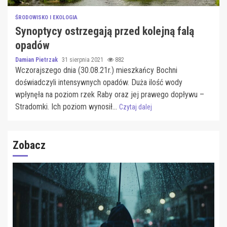
ŚRODOWISKO I EKOLOGIA
Synoptycy ostrzegają przed kolejną falą
opadów
Damian Pietrzak
31 sierpnia 2021
882
Wczorajszego dnia (30.08.21r.) mieszkańcy Bochni
doświadczyli intensywnych opadów. Duża ilość wody
wpłynęła na poziom rzek Raby oraz jej prawego dopływu –
Stradomki. Ich poziom wynosił...
Czytaj dalej
Zobacz