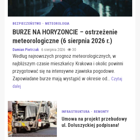
BEZPIECZEŃSTWO
METEOROLOGIA
BURZE NA HORYZONCIE – ostrzeżenie
meteorologiczne (6 sierpnia 2026 r.)
Damian Pietrzak
6 sierpnia 2026
30
Według najnowszych prognoz meteorologicznych, w
najbliższym czasie mieszkańcy Krakowa i okolic powinni
przygotować się na intensywne zjawiska pogodowe.
Zapowiadane burze mają wystąpić w okresie od...
Czytaj
dalej
INFRASTRUKTURA
REMONTY
Umowa na projekt przebudowy
ul. Dołuszyckiej podpisana!