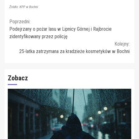
Źródło: KPP w Bochni
Continue
Poprzedni:
Podejrzany o pożar lasu w Lipnicy Górnej i Rajbrocie
Reading
zidentyfikowany przez policję
Kolejny:
25-latka zatrzymana za kradzieże kosmetyków w Bochni
Zobacz