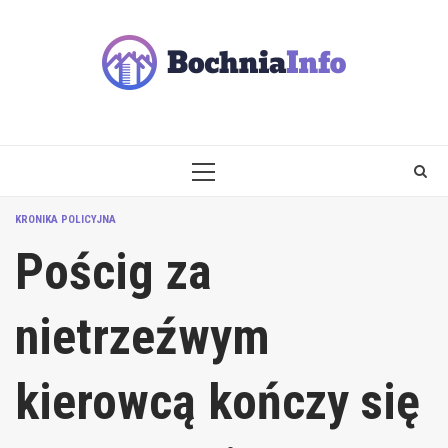
Skip
to
content
PRIMARY
MENU
KRONIKA POLICYJNA
Pościg za
nietrzeźwym
kierowcą kończy się