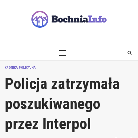
Skip
to
content
PRIMARY
MENU
KRONIKA POLICYJNA
Policja zatrzymała
poszukiwanego
przez Interpol