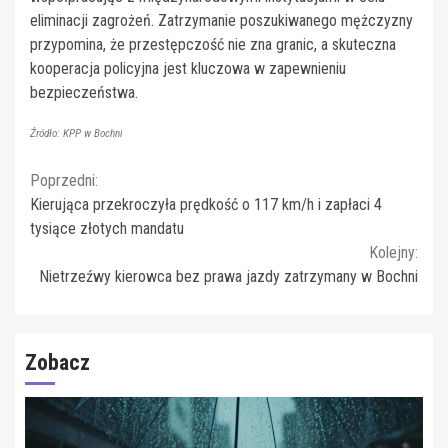
eliminacji zagrożeń. Zatrzymanie poszukiwanego mężczyzny
przypomina, że przestępczość nie zna granic, a skuteczna
kooperacja policyjna jest kluczowa w zapewnieniu
bezpieczeństwa.
Źródło: KPP w Bochni
Continue
Poprzedni:
Kierująca przekroczyła prędkość o 117 km/h i zapłaci 4
Reading
tysiące złotych mandatu
Kolejny:
Nietrzeźwy kierowca bez prawa jazdy zatrzymany w Bochni
Zobacz