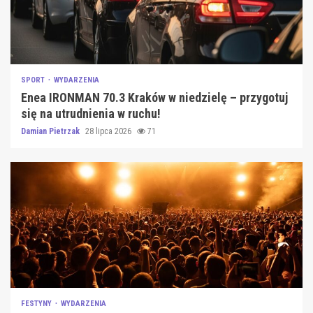
SPORT
WYDARZENIA
Enea IRONMAN 70.3 Kraków w niedzielę – przygotuj
się na utrudnienia w ruchu!
Damian Pietrzak
28 lipca 2026
71
FESTYNY
WYDARZENIA