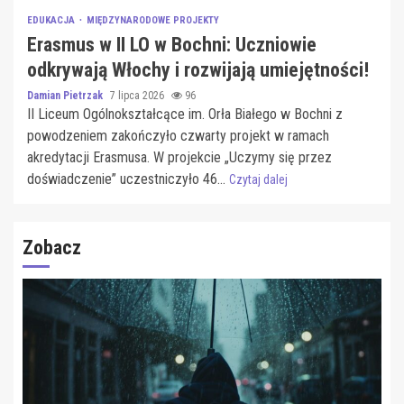
EDUKACJA
MIĘDZYNARODOWE PROJEKTY
Erasmus w II LO w Bochni: Uczniowie
odkrywają Włochy i rozwijają umiejętności!
Damian Pietrzak
7 lipca 2026
96
II Liceum Ogólnokształcące im. Orła Białego w Bochni z
powodzeniem zakończyło czwarty projekt w ramach
akredytacji Erasmusa. W projekcie „Uczymy się przez
doświadczenie” uczestniczyło 46...
Czytaj dalej
Zobacz