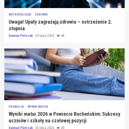
METEOROLOGIA
ZDROWIE
Uwaga! Upały zagrażają zdrowiu – ostrzeżenie 2.
stopnia
Damian Pietrzak
30 lipca 2026
48
EDUKACJA
WYNIKI MATUR
Wyniki matur 2026 w Powiecie Bocheńskim: Sukcesy
uczniów i szkoły na czołowej pozycji
Damian Pietrzak
30 lipca 2026
49