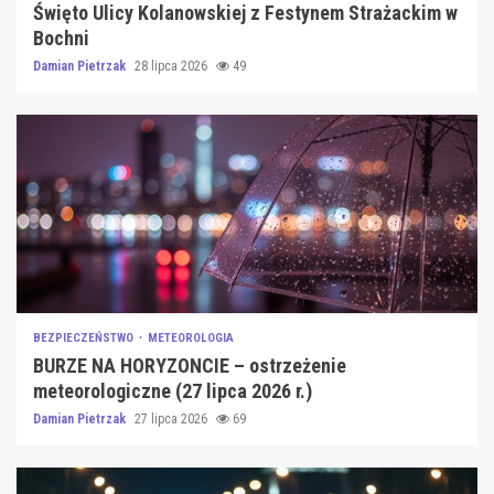
Święto Ulicy Kolanowskiej z Festynem Strażackim w
Bochni
Damian Pietrzak
28 lipca 2026
49
BEZPIECZEŃSTWO
METEOROLOGIA
BURZE NA HORYZONCIE – ostrzeżenie
meteorologiczne (27 lipca 2026 r.)
Damian Pietrzak
27 lipca 2026
69