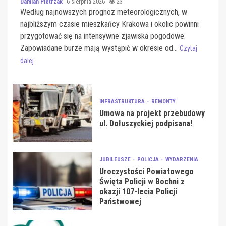
Damian Pietrzak
6 sierpnia 2026
23
Według najnowszych prognoz meteorologicznych, w
najbliższym czasie mieszkańcy Krakowa i okolic powinni
przygotować się na intensywne zjawiska pogodowe.
Zapowiadane burze mają wystąpić w okresie od...
Czytaj
dalej
INFRASTRUKTURA
REMONTY
Umowa na projekt przebudowy
ul. Dołuszyckiej podpisana!
JUBILEUSZE
POLICJA
WYDARZENIA
Uroczystości Powiatowego
Święta Policji w Bochni z
okazji 107-lecia Policji
Państwowej