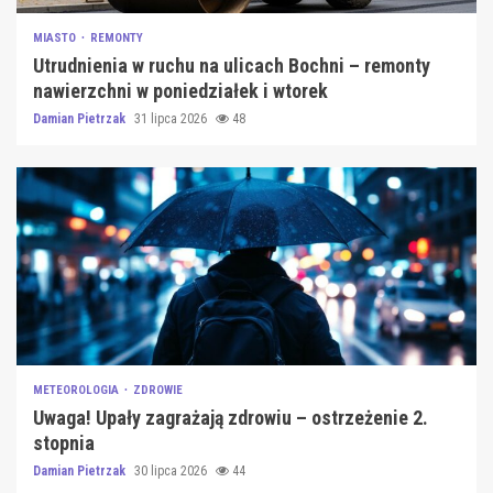
MIASTO
REMONTY
Utrudnienia w ruchu na ulicach Bochni – remonty
nawierzchni w poniedziałek i wtorek
Damian Pietrzak
31 lipca 2026
48
METEOROLOGIA
ZDROWIE
Uwaga! Upały zagrażają zdrowiu – ostrzeżenie 2.
stopnia
Damian Pietrzak
30 lipca 2026
44