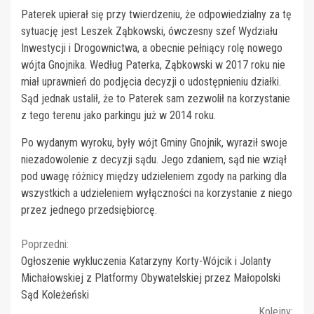
Paterek upierał się przy twierdzeniu, że odpowiedzialny za tę
sytuację jest Leszek Ząbkowski, ówczesny szef Wydziału
Inwestycji i Drogownictwa, a obecnie pełniący rolę nowego
wójta Gnojnika. Według Paterka, Ząbkowski w 2017 roku nie
miał uprawnień do podjęcia decyzji o udostępnieniu działki.
Sąd jednak ustalił, że to Paterek sam zezwolił na korzystanie
z tego terenu jako parkingu już w 2014 roku.
Po wydanym wyroku, były wójt Gminy Gnojnik, wyraził swoje
niezadowolenie z decyzji sądu. Jego zdaniem, sąd nie wziął
pod uwagę różnicy między udzieleniem zgody na parking dla
wszystkich a udzieleniem wyłączności na korzystanie z niego
przez jednego przedsiębiorcę.
Continue
Poprzedni:
Ogłoszenie wykluczenia Katarzyny Korty-Wójcik i Jolanty
Reading
Michałowskiej z Platformy Obywatelskiej przez Małopolski
Sąd Koleżeński
Kolejny: