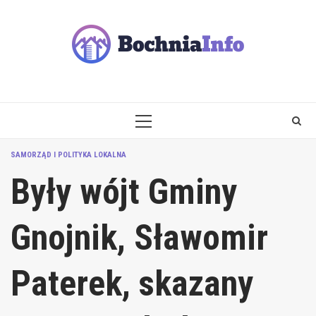
Skip
to
content
PRIMARY
MENU
SAMORZĄD I POLITYKA LOKALNA
Były wójt Gminy
Gnojnik, Sławomir
Paterek, skazany