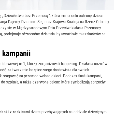
ę „Dzieciństwo bez Przemocy”, która ma na celu ochronę dzieci
dacja Dajemy Dzieciom Siłę oraz Krajowa Koalicja na Rzecz Ochrony
kończy się w Międzynarodowym Dniu Przeciwdziałania Przemocy
ią, podejmuje różnorodne działania, by uwrażliwić mieszkańców na
e kampanii
dstawowej nr 1, którzy zorganizowali happening. Działania uczniów
ność za tworzenie bezpiecznego środowiska dla swoich
 jak reagować na przemoc wobec dzieci. Podczas finału kampanii,
y do szpitala, a także czerwone balony, które symbolizują sprzeciw
danki z rodzicami
dzieci przebywających na oddziale dziecięcym.