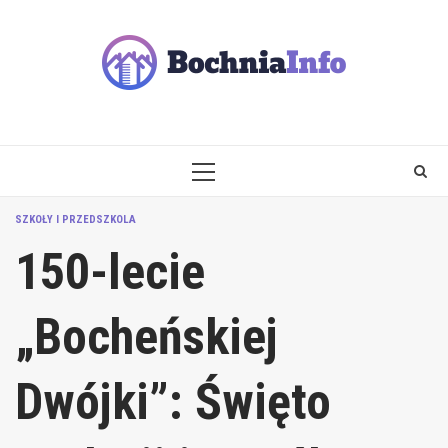
Skip
to
content
PRIMARY
MENU
SZKOŁY I PRZEDSZKOLA
150-lecie
„Bocheńskiej
Dwójki”: Święto