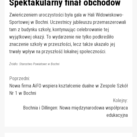
Spektakularny finał obchodów
Zwieńczeniem uroczystości była gala w Hali Widowiskowo-
Sportowej w Bochni. Uczestnicy jubileuszu przemaszerowali
tam z budynku szkoły, kontynuując celebrowanie tej
wyjątkowej okazji. To wydarzenie nie tylko podkreśliło
znaczenie szkoły w przeszłości, lecz także ukazało jej
trwały wpływ na przyszłość lokalnej społeczności.
Źródło: Starostwo Powiatowe w Bochni
Continue
Poprzedni:
Nowa firma AiFO wspiera kształcenie dualne w Zespole Szkół
Reading
Nr 1 w Bochni
Kolejny:
Bochnia i Dillingen: Nowa międzynarodowa współpraca
edukacyjna