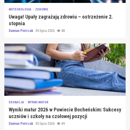
METEOROLOGIA
ZDROWIE
Uwaga! Upały zagrażają zdrowiu – ostrzeżenie 2.
stopnia
Damian Pietrzak
30 lipca 2026
48
EDUKACJA
WYNIKI MATUR
Wyniki matur 2026 w Powiecie Bocheńskim: Sukcesy
uczniów i szkoły na czołowej pozycji
Damian Pietrzak
30 lipca 2026
49