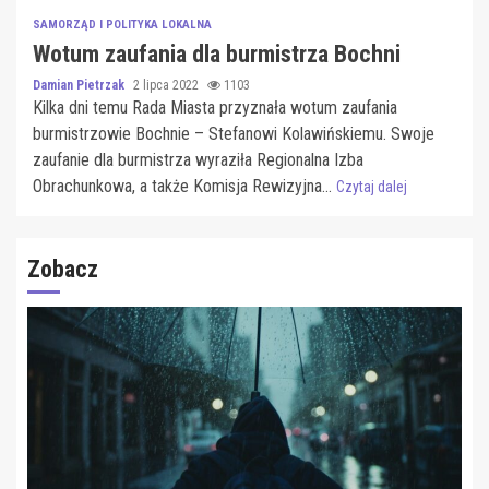
SAMORZĄD I POLITYKA LOKALNA
Wotum zaufania dla burmistrza Bochni
Damian Pietrzak
2 lipca 2022
1103
Kilka dni temu Rada Miasta przyznała wotum zaufania
burmistrzowie Bochnie – Stefanowi Kolawińskiemu. Swoje
zaufanie dla burmistrza wyraziła Regionalna Izba
Obrachunkowa, a także Komisja Rewizyjna...
Czytaj dalej
Zobacz