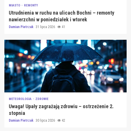
MIASTO
REMONTY
Utrudnienia w ruchu na ulicach Bochni – remonty
nawierzchni w poniedziałek i wtorek
Damian Pietrzak
31 lipca 2026
41
METEOROLOGIA
ZDROWIE
Uwaga! Upały zagrażają zdrowiu – ostrzeżenie 2.
stopnia
Damian Pietrzak
30 lipca 2026
42