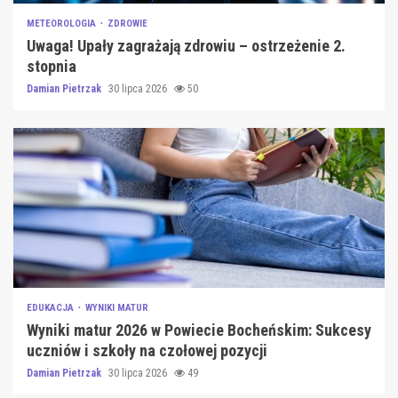
METEOROLOGIA
ZDROWIE
Uwaga! Upały zagrażają zdrowiu – ostrzeżenie 2.
stopnia
Damian Pietrzak
30 lipca 2026
50
EDUKACJA
WYNIKI MATUR
Wyniki matur 2026 w Powiecie Bocheńskim: Sukcesy
uczniów i szkoły na czołowej pozycji
Damian Pietrzak
30 lipca 2026
49