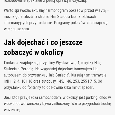
rozbudowane spektakle z pełną oprawą muzyczną.
Warto sprawdzić aktualny harmonogram pokazów przed wizytą –
można go znaleźć na stronie Hali Stulecia lub na tablicach
informacyjnych przy fontannie. Programy pokazów zmieniają się
w ciągu sezonu.
Jak dojechać i co jeszcze
zobaczyć w okolicy
Fontanna znajduje się przy ulicy Wystawowej 1, między Halą
Stulecia a Pergolą. Najwygodniej dojechać tramwajem lub
autobusem do przystanku „Hala Stulecia”. Kursują tam tramwaje
linii 1, 2, 4, 10 i 16 oraz autobusy 145, 146, 253, 255 i 715. Od
przystanku do fontanny to dosłownie kilka minut spaceru.
Jeśli ktoś przyjeżdża samochodem, w okolicy jest parking, choć w
weekendowe wieczory bywa zatłoczony. Warto przyjechać trochę
wcześniej.