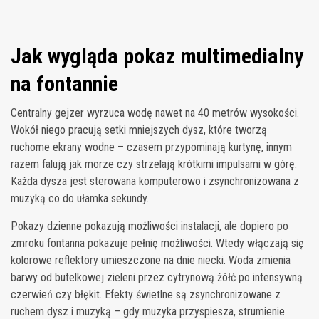
Jak wygląda pokaz multimedialny
na fontannie
Centralny gejzer wyrzuca wodę nawet na 40 metrów wysokości.
Wokół niego pracują setki mniejszych dysz, które tworzą
ruchome ekrany wodne – czasem przypominają kurtynę, innym
razem falują jak morze czy strzelają krótkimi impulsami w górę.
Każda dysza jest sterowana komputerowo i zsynchronizowana z
muzyką co do ułamka sekundy.
Pokazy dzienne pokazują możliwości instalacji, ale dopiero po
zmroku fontanna pokazuje pełnię możliwości. Wtedy włączają się
kolorowe reflektory umieszczone na dnie niecki. Woda zmienia
barwy od butelkowej zieleni przez cytrynową żółć po intensywną
czerwień czy błękit. Efekty świetlne są zsynchronizowane z
ruchem dysz i muzyką – gdy muzyka przyspiesza, strumienie