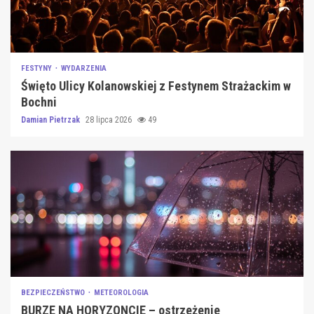
FESTYNY
WYDARZENIA
Święto Ulicy Kolanowskiej z Festynem Strażackim w
Bochni
Damian Pietrzak
28 lipca 2026
49
BEZPIECZEŃSTWO
METEOROLOGIA
BURZE NA HORYZONCIE – ostrzeżenie