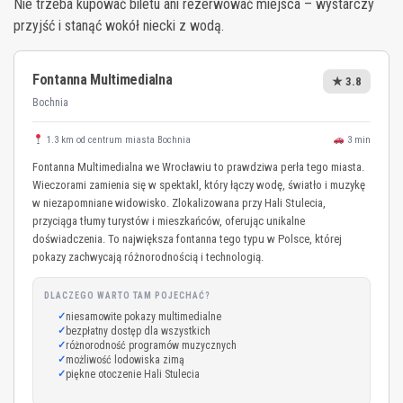
Nie trzeba kupować biletu ani rezerwować miejsca – wystarczy
przyjść i stanąć wokół niecki z wodą.
Fontanna Multimedialna
★ 3.8
Bochnia
1.3 km od centrum miasta Bochnia
3 min
Fontanna Multimedialna we Wrocławiu to prawdziwa perła tego miasta.
Wieczorami zamienia się w spektakl, który łączy wodę, światło i muzykę
w niezapomniane widowisko. Zlokalizowana przy Hali Stulecia,
przyciąga tłumy turystów i mieszkańców, oferując unikalne
doświadczenia. To największa fontanna tego typu w Polsce, której
pokazy zachwycają różnorodnością i technologią.
DLACZEGO WARTO TAM POJECHAĆ?
niesamowite pokazy multimedialne
bezpłatny dostęp dla wszystkich
różnorodność programów muzycznych
możliwość lodowiska zimą
piękne otoczenie Hali Stulecia