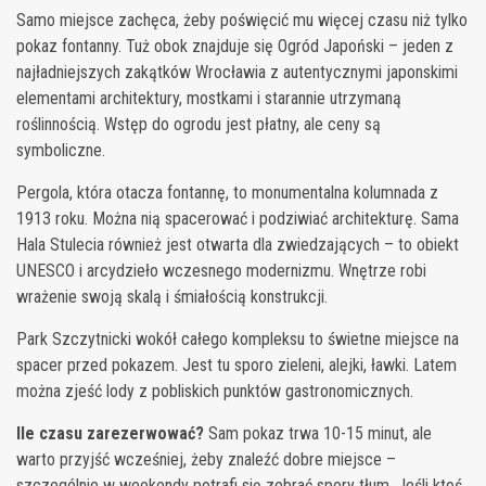
Samo miejsce zachęca, żeby poświęcić mu więcej czasu niż tylko
pokaz fontanny. Tuż obok znajduje się Ogród Japoński – jeden z
najładniejszych zakątków Wrocławia z autentycznymi japonskimi
elementami architektury, mostkami i starannie utrzymaną
roślinnością. Wstęp do ogrodu jest płatny, ale ceny są
symboliczne.
Pergola, która otacza fontannę, to monumentalna kolumnada z
1913 roku. Można nią spacerować i podziwiać architekturę. Sama
Hala Stulecia również jest otwarta dla zwiedzających – to obiekt
UNESCO i arcydzieło wczesnego modernizmu. Wnętrze robi
wrażenie swoją skalą i śmiałością konstrukcji.
Park Szczytnicki wokół całego kompleksu to świetne miejsce na
spacer przed pokazem. Jest tu sporo zieleni, alejki, ławki. Latem
można zjeść lody z pobliskich punktów gastronomicznych.
Ile czasu zarezerwować?
Sam pokaz trwa 10-15 minut, ale
warto przyjść wcześniej, żeby znaleźć dobre miejsce –
szczególnie w weekendy potrafi się zebrać spory tłum. Jeśli ktoś