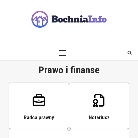
Skip
to
content
PRIMARY
MENU
Prawo i finanse
Radca prawny
Notariusz