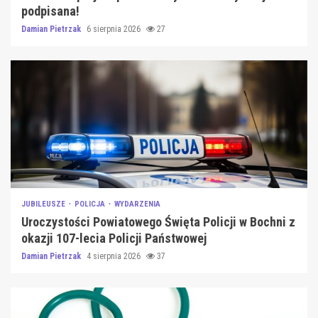
podpisana!
Damian Pietrzak
6 sierpnia 2026
27
JUBILEUSZE
POLICJA
WYDARZENIA
Uroczystości Powiatowego Święta Policji w Bochni z
okazji 107-lecia Policji Państwowej
Damian Pietrzak
4 sierpnia 2026
37