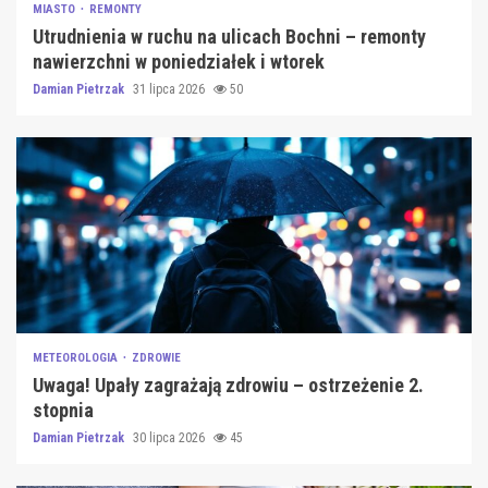
MIASTO
REMONTY
Utrudnienia w ruchu na ulicach Bochni – remonty
nawierzchni w poniedziałek i wtorek
Damian Pietrzak
31 lipca 2026
50
METEOROLOGIA
ZDROWIE
Uwaga! Upały zagrażają zdrowiu – ostrzeżenie 2.
stopnia
Damian Pietrzak
30 lipca 2026
45