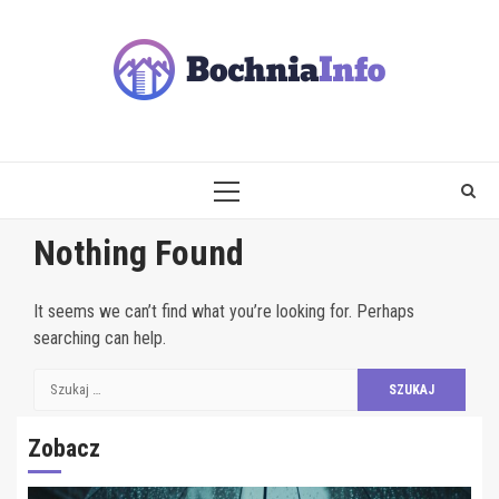
Skip
to
content
PRIMARY
MENU
Nothing Found
It seems we can’t find what you’re looking for. Perhaps
searching can help.
Szukaj:
Zobacz